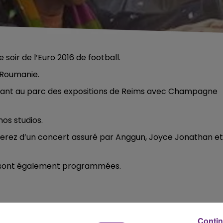
 soir de l’Euro 2016 de football.
 Roumanie.
géant au parc des expositions de Reims avec Champagne
nos studios.
cierez d’un concert assuré par Anggun, Joyce Jonathan et
 sont également programmées.
Contin