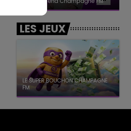
Le Week-end Champagne FM
LES JEUX
LE SUPER BOUCHON CHAMPAGNE
FM
avec La Famille Champagne FM, à 8H10