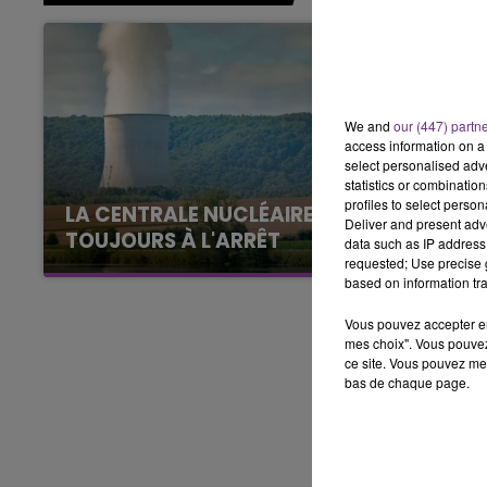
16h00 - 20h00
LE WEEK-END CHAMPAGNE FM
We and
our (447) partn
access information on a 
select personalised ad
statistics or combinatio
profiles to select person
LA CENTRALE NUCLÉAIRE DE CHOOZ
Deliver and present adv
TOUJOURS À L'ARRÊT
data such as IP address 
requested; Use precise g
Cela fait déjà une semaine que la centrale
based on information tra
nucléaire ardennaise est à l'arrêt. Une situation
justifiée par la sécheresse intense qui est
Vous pouvez accepter en 
mes choix". Vous pouvez
toujours présente.
ce site. Vous pouvez met
bas de chaque page.
7h00 - 11h00