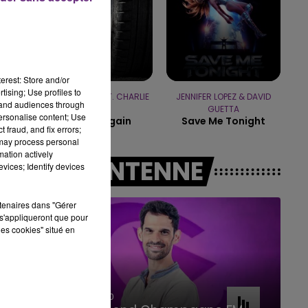
11h00 - 16h00
LE WEEK-END CHAMPAGNE FM
erest: Store and/or
tising; Use profiles to
WIZ KHALIFA FEAT. CHARLIE
JENNIFER LOPEZ & DAVID
tand audiences through
PUTH
GUETTA
personalise content; Use
See You Again
Save Me Tonight
 fraud, and fix errors;
 may process personal
mation actively
A L'ANTENNE
vices; Identify devices
rtenaires dans "Gérer
s'appliqueront que pour
les cookies" situé en
16h00 - 20h00