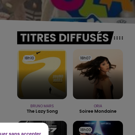
TITRES DIFFUSÉS
18h10
18h10
18h07
18h07
BRUNO MARS
ORIA
The Lazy Song
Soiree Mondaine
18h03
18h03
18h00
18h00
uer sans accepter