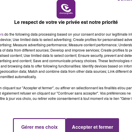
7h00 - 11h00
BEST OF
Le respect de votre vie privée est notre priorité
ers
do the following data processing based on your consent and/or our legitimate int
device; Use limited data to select advertising; Create profiles for personalised adver
vertising; Measure advertising performance; Measure content performance; Unders
ns of data from different sources; Develop and improve services; Create profiles to 
alised content; Use limited data to select content; Ensure security, prevent and detect
LE MAGASIN JOUÉCLUB DE REIMS FERME
ertising and content; Save and communicate privacy choices. These technologies
SES PORTES
and browsing data to offer following functionalities: Identify devices based on infor
eolocation data; Match and combine data from other data sources; Link different de
C'était l'une des institutions du centre-ville
nsmitted automatically.
rémois. Le magasin JouéClub est contraint de
fermer ses portes.
cliquant sur "Accepter et fermer", ou affiner en sélectionnant les finalités et/ou pa
 également refuser en cliquant sur "Continuer sans accepter". Vos préférences ne 
tre à jour vos choix, ou retirer votre consentement à tout moment via le lien "Gérer 
Gérer mes choix
Accepter et fermer
11h00 - 16h00