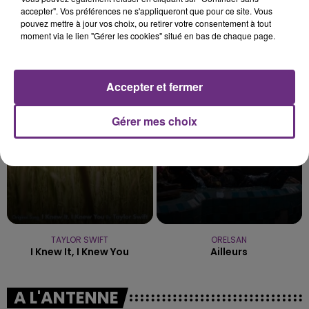
accepter". Vos préférences ne s'appliqueront que pour ce site. Vous
pouvez mettre à jour vos choix, ou retirer votre consentement à tout
moment via le lien "Gérer les cookies" situé en bas de chaque page.
TOVE LO & STROMAE
IMAGINE DRAGONS
Des Fleurs
Bad Liar
Accepter et fermer
16h21
16h21
16h19
16h19
Gérer mes choix
TAYLOR SWIFT
ORELSAN
I Knew It, I Knew You
Ailleurs
A L'ANTENNE