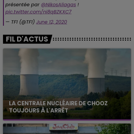
présentée par
@NikosAliagas
!
pic.twitter.com/ni8qBZKXC7
— TF1 (@TF1)
June 12, 2020
FIL D'ACTUS
LA CENTRALE NUCLÉAIRE DE CHOOZ
TOUJOURS À L'ARRÊT
Cela fait déjà une semaine que la centrale
nucléaire ardennaise est à l'arrêt. Une situation
justifiée par la sécheresse intense qui est toujours