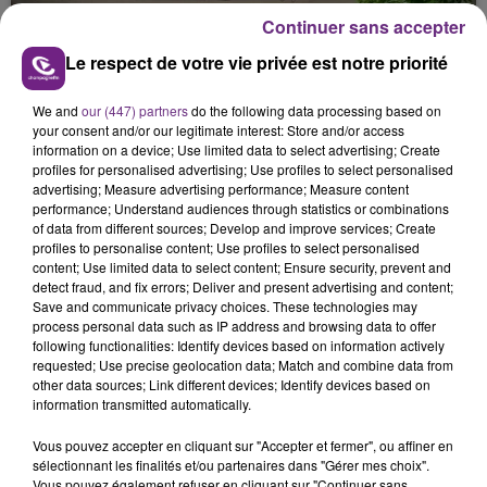
présente.
Continuer sans accepter
Le respect de votre vie privée est notre priorité
We and
our (447) partners
do the following data processing based on
your consent and/or our legitimate interest: Store and/or access
information on a device; Use limited data to select advertising; Create
LE MAGASIN JOUÉCLUB DE REIMS FERME
profiles for personalised advertising; Use profiles to select personalised
SES PORTES
advertising; Measure advertising performance; Measure content
performance; Understand audiences through statistics or combinations
C'était l'une des institutions du centre-ville
of data from different sources; Develop and improve services; Create
rémois. Le magasin JouéClub est contraint de
profiles to personalise content; Use profiles to select personalised
fermer ses portes.
content; Use limited data to select content; Ensure security, prevent and
TITRES DIFFUSÉS
detect fraud, and fix errors; Deliver and present advertising and content;
Save and communicate privacy choices. These technologies may
process personal data such as IP address and browsing data to offer
following functionalities: Identify devices based on information actively
16h27
16h27
16h25
16h25
requested; Use precise geolocation data; Match and combine data from
other data sources; Link different devices; Identify devices based on
information transmitted automatically.
Vous pouvez accepter en cliquant sur "Accepter et fermer", ou affiner en
sélectionnant les finalités et/ou partenaires dans "Gérer mes choix".
Vous pouvez également refuser en cliquant sur "Continuer sans