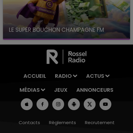
LE SUPER BOUCHON CHAMPAGNE FM
avec La Famille Champagne FM, à 8H10
ACCUEIL
RADIO
ACTUS
MÉDIAS
JEUX
ANNONCEURS
Contacts
Règlements
Recrutement