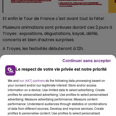
Et enfin le Tour de France c'est avant tout la Fête!
Plusieurs animations sont prévues durant ces 2 jours à
Troyes : expositions, dégustations, kayak, défilé,
concerts et bien d’autres surprises.
A Troyes, les festivités débuteront à 12h.
La journée se termnera par un
bal populaire
de 20h30
Continuer sans accepter
à 23H30 au Forum de l'Hotel de ville.
Le respect de votre vie privée est notre priorité
Un peu avant à 19h30 Place Saint-Rémy et autour des
Halles il y aura
la pesée de Christian Prudhomme
.
We and
our (447) partners
do the following data processing based on
your consent and/or our legitimate interest: Store and/or access
Le directeur sportif du Tour de France (photo ci-
information on a device; Use limited data to select advertising; Create
dessous) se verra offrir son poids en champagne par
profiles for personalised advertising; Use profiles to select personalised
l'association Terres et Vignes.
advertising; Measure advertising performance; Measure content
performance; Understand audiences through statistics or combinations
Découvrez toutes les animations ici.
of data from different sources; Develop and improve services; Create
profiles to personalise content; Use profiles to select personalised