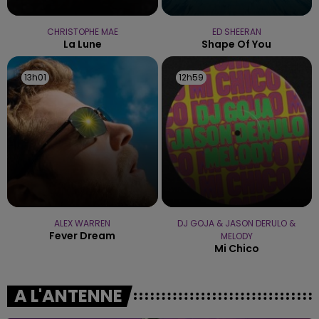
CHRISTOPHE MAE
ED SHEERAN
La Lune
Shape Of You
13h01
13h01
12h59
12h59
ALEX WARREN
DJ GOJA & JASON DERULO &
Fever Dream
MELODY
Mi Chico
A L'ANTENNE