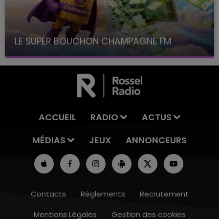
LE SUPER BOUCHON CHAMPAGNE FM
avec La Famille Champagne FM, à 8H10
ACCUEIL
RADIO
ACTUS
MÉDIAS
JEUX
ANNONCEURS
Contacts
Règlements
Recrutement
Mentions Légales
Gestion des cookies