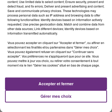
Tous les horaires de passage
content; Use limited data to select content; Ensure security, prevent and
detect fraud, and fix errors; Deliver and present advertising and content;
Horaires
Save and communicate privacy choices. These technologies may
process personal data such as IP address and browsing data to offer
following functionalities: Identify devices based on information actively
FIL D'ACTUS
requested; Use precise geolocation data; Match and combine data from
other data sources; Link different devices; Identify devices based on
information transmitted automatically.
Vous pouvez accepter en cliquant sur "Accepter et fermer", ou affiner en
sélectionnant les finalités et/ou partenaires dans "Gérer mes choix".
Vous pouvez également refuser en cliquant sur "Continuer sans
accepter". Vos préférences ne s'appliqueront que pour ce site. Vous
pouvez mettre à jour vos choix, ou retirer votre consentement à tout
moment via le lien "Gérer les cookies" situé en bas de chaque page.
UN FEU DE REMORQUE BLOQUE LA
CIRCULATION DANS LES ARDENNES
Accepter et fermer
Un feu de remorque s'est déclaré ce mercredi en
fin de matinée sur l'A34.
Gérer mes choix