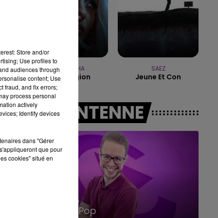
14h00 - 15h00
LA RADIO POP
erest: Store and/or
tising; Use profiles to
BEBE REXHA
SAEZ
tand audiences through
New Religion
Jeune Et Con
personalise content; Use
 fraud, and fix errors;
 may process personal
mation actively
A L'ANTENNE
vices; Identify devices
rtenaires dans "Gérer
s'appliqueront que pour
les cookies" situé en
15h00 - 19h00
Le Club Champagne FM