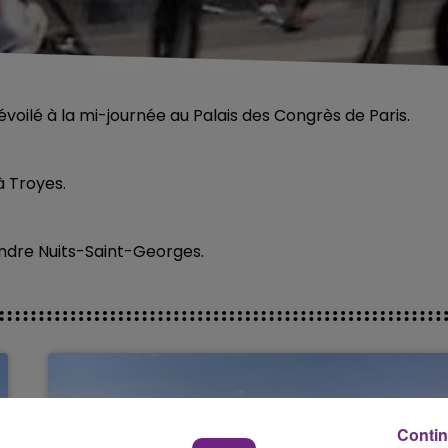
voilé à la mi-journée au Palais des Congrès de Paris.
à Troyes.
indre Nuits-Saint-Georges.
Contin