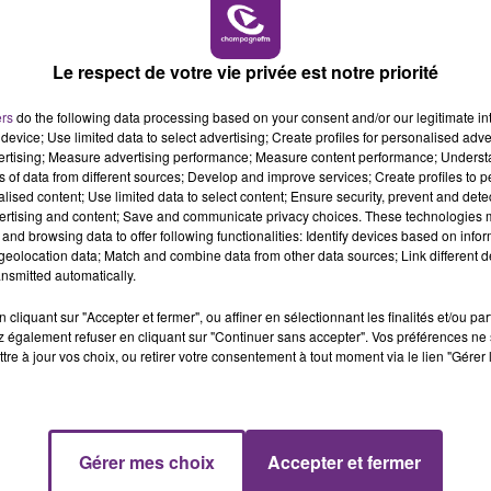
10h00 - 14h00
LE TICKET DE CAISSE
Le respect de votre vie privée est notre priorité
L'INSPECTION DU TRAVAIL RAPPELLE À
L'ORDRE SUR LES CONDITIONS DE...
ers
do the following data processing based on your consent and/or our legitimate int
device; Use limited data to select advertising; Create profiles for personalised adver
Alors que les dates de début des vendange
vertising; Measure advertising performance; Measure content performance; Unders
2026 s'est avéré être plus précoce que prévu,
ns of data from different sources; Develop and improve services; Create profiles to 
l'inspection du Travail en profite pour rappeler
alised content; Use limited data to select content; Ensure security, prevent and detect
ertising and content; Save and communicate privacy choices. These technologies
les conditions de...
and browsing data to offer following functionalities: Identify devices based on infor
eolocation data; Match and combine data from other data sources; Link different de
nsmitted automatically.
cliquant sur "Accepter et fermer", ou affiner en sélectionnant les finalités et/ou pa
 également refuser en cliquant sur "Continuer sans accepter". Vos préférences ne 
tre à jour vos choix, ou retirer votre consentement à tout moment via le lien "Gérer 
14h00 - 15h00
Gérer mes choix
Accepter et fermer
La Radio Pop