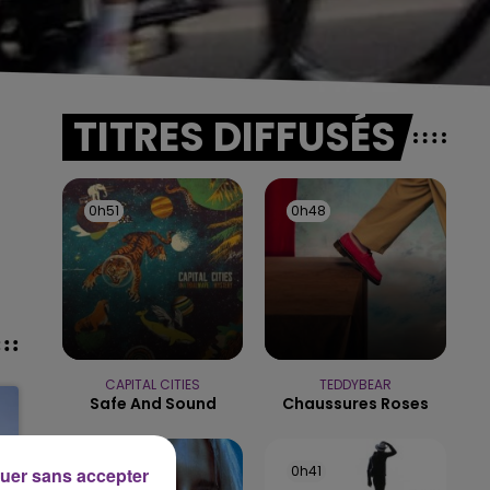
TITRES DIFFUSÉS
0h51
0h51
0h48
0h48
CAPITAL CITIES
TEDDYBEAR
Safe And Sound
Chaussures Roses
0h45
0h45
0h41
0h41
uer sans accepter