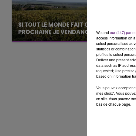
 LA FAMILLE
6h00 - 10h00
NE FM
LA FAMILLE
SI TOUT LE MONDE FAIT ÇA, MOI L'ANNÉE
PROCHAINE JE VENDANGE EN...
We and
our (447) partn
access information on a 
La vendange en Champagne a débuté ce jeudi
select personalised ad
6 août dans la commune de Montgueux (Aube).
statistics or combinatio
Du jamais vu !
profiles to select person
Deliver and present adv
data such as IP address 
requested; Use precise g
based on information tra
Vous pouvez accepter en 
mes choix". Vous pouvez
ce site. Vous pouvez met
bas de chaque page.
10h00 - 14h00
LE TICKET DE CAISSE