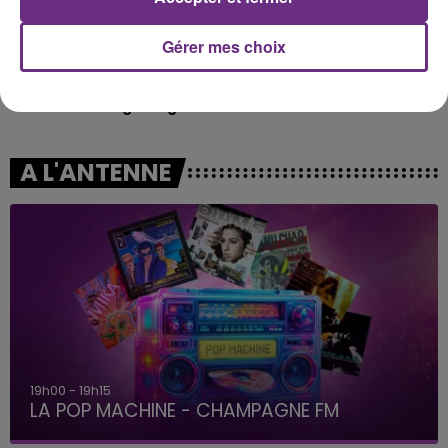
Gérer mes choix
DJO
TEMPER CITY
End Of Beginning
Self Aware
A L'ANTENNE
19h00 - 19h15
LA POP MACHINE - CHAMPAGNE FM