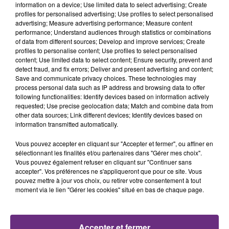
TITRES DIFFUSÉS
conviés !
information on a device; Use limited data to select advertising; Create
profiles for personalised advertising; Use profiles to select personalised
advertising; Measure advertising performance; Measure content
performance; Understand audiences through statistics or combinations
11h44
11h44
11h41
11h41
of data from different sources; Develop and improve services; Create
profiles to personalise content; Use profiles to select personalised
content; Use limited data to select content; Ensure security, prevent and
detect fraud, and fix errors; Deliver and present advertising and content;
Save and communicate privacy choices. These technologies may
process personal data such as IP address and browsing data to offer
following functionalities: Identify devices based on information actively
requested; Use precise geolocation data; Match and combine data from
other data sources; Link different devices; Identify devices based on
information transmitted automatically.
BLACK EYED PEAS
ANGELE & JUSTICE
Vous pouvez accepter en cliquant sur "Accepter et fermer", ou affiner en
Shut Up !
What You Want
sélectionnant les finalités et/ou partenaires dans "Gérer mes choix".
Vous pouvez également refuser en cliquant sur "Continuer sans
11h38
11h38
11h35
11h35
accepter". Vos préférences ne s'appliqueront que pour ce site. Vous
pouvez mettre à jour vos choix, ou retirer votre consentement à tout
moment via le lien "Gérer les cookies" situé en bas de chaque page.
Accepter et fermer