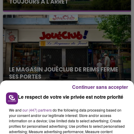
TOUJOURS À L'ARRÊT
Cela fait déjà une semaine que la centrale
nucléaire ardennaise est à l'arrêt. Une situation
justifiée par la sécheresse intense qui est toujours
présente.
LE MAGASIN JOUÉCLUB DE REIMS FERME
SES PORTES
C'était l'une des institutions du centre-ville
Continuer sans accepter
rémois. Le magasin JouéClub est contraint de
Le respect de votre vie privée est notre priorité
fermer ses portes.
TITRES DIFFUSÉS
We and
our (447) partners
do the following data processing based on
your consent and/or our legitimate interest: Store and/or access
information on a device; Use limited data to select advertising; Create
16h42
16h42
16h39
16h39
profiles for personalised advertising; Use profiles to select personalised
advertising; Measure advertising performance; Measure content