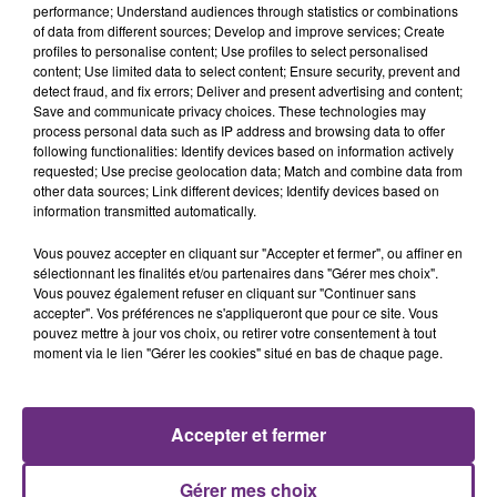
performance; Understand audiences through statistics or combinations
of data from different sources; Develop and improve services; Create
profiles to personalise content; Use profiles to select personalised
content; Use limited data to select content; Ensure security, prevent and
detect fraud, and fix errors; Deliver and present advertising and content;
Save and communicate privacy choices. These technologies may
process personal data such as IP address and browsing data to offer
following functionalities: Identify devices based on information actively
requested; Use precise geolocation data; Match and combine data from
GIMS
ALEX WARREN
other data sources; Link different devices; Identify devices based on
Est-Ce Que Tu M'aimes ?
Fever Dream
information transmitted automatically.
16h36
16h36
16h33
16h33
Vous pouvez accepter en cliquant sur "Accepter et fermer", ou affiner en
sélectionnant les finalités et/ou partenaires dans "Gérer mes choix".
Vous pouvez également refuser en cliquant sur "Continuer sans
accepter". Vos préférences ne s'appliqueront que pour ce site. Vous
pouvez mettre à jour vos choix, ou retirer votre consentement à tout
moment via le lien "Gérer les cookies" situé en bas de chaque page.
Accepter et fermer
JENNIFER PAIGE
ZAHO & MC SOLAAR
Gérer mes choix