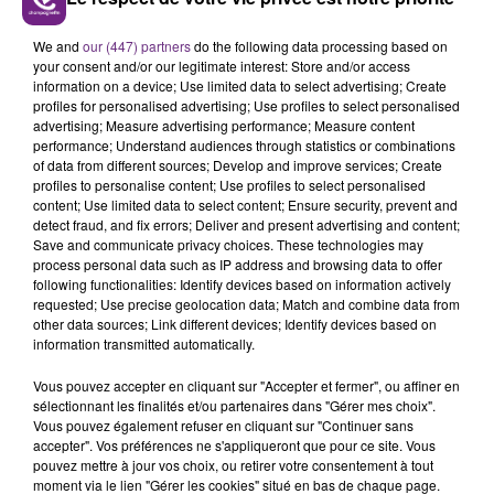
FIL D'ACTUS
We and
our (447) partners
do the following data processing based on
your consent and/or our legitimate interest: Store and/or access
information on a device; Use limited data to select advertising; Create
profiles for personalised advertising; Use profiles to select personalised
advertising; Measure advertising performance; Measure content
performance; Understand audiences through statistics or combinations
of data from different sources; Develop and improve services; Create
profiles to personalise content; Use profiles to select personalised
content; Use limited data to select content; Ensure security, prevent and
detect fraud, and fix errors; Deliver and present advertising and content;
Save and communicate privacy choices. These technologies may
process personal data such as IP address and browsing data to offer
JAMAIS SANS MON FRÈRE
following functionalities: Identify devices based on information actively
Julien Fourel n'a plus donné signé de vie depuis 5
requested; Use precise geolocation data; Match and combine data from
other data sources; Link different devices; Identify devices based on
mois. Sa sœur poursuit ses recherches pour le
information transmitted automatically.
retrouver.
Vous pouvez accepter en cliquant sur "Accepter et fermer", ou affiner en
sélectionnant les finalités et/ou partenaires dans "Gérer mes choix".
Vous pouvez également refuser en cliquant sur "Continuer sans
accepter". Vos préférences ne s'appliqueront que pour ce site. Vous
pouvez mettre à jour vos choix, ou retirer votre consentement à tout
moment via le lien "Gérer les cookies" situé en bas de chaque page.