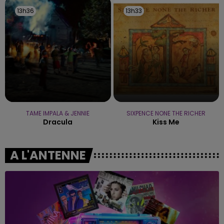
13h36
13h36
13h33
13h33
TAME IMPALA & JENNIE
SIXPENCE NONE THE RICHER
Dracula
Kiss Me
A L'ANTENNE