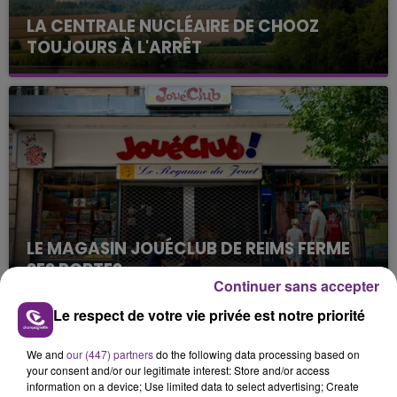
LA CENTRALE NUCLÉAIRE DE CHOOZ
TOUJOURS À L'ARRÊT
Cela fait déjà une semaine que la centrale
nucléaire ardennaise est à l'arrêt. Une situation
justifiée par la sécheresse intense qui est toujours
présente.
LE MAGASIN JOUÉCLUB DE REIMS FERME
SES PORTES
Continuer sans accepter
C'était l'une des institutions du centre-ville
rémois. Le magasin JouéClub est contraint de
Le respect de votre vie privée est notre priorité
fermer ses portes.
TITRES DIFFUSÉS
We and
our (447) partners
do the following data processing based on
your consent and/or our legitimate interest: Store and/or access
information on a device; Use limited data to select advertising; Create