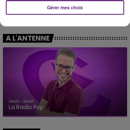
Gérer mes choix
FUGEES
JENNIFER LOPEZ & DAVID GUETTA
Killing Me Softly (with His
Save Me Tonight
Song)
A L'ANTENNE
14h00 - 15h00
La Radio Pop