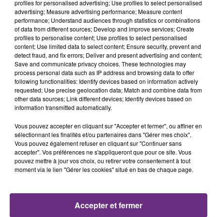
profiles for personalised advertising; Use profiles to select personalised
0h48
0h48
0h45
0h45
advertising; Measure advertising performance; Measure content
performance; Understand audiences through statistics or combinations
of data from different sources; Develop and improve services; Create
profiles to personalise content; Use profiles to select personalised
content; Use limited data to select content; Ensure security, prevent and
detect fraud, and fix errors; Deliver and present advertising and content;
Save and communicate privacy choices. These technologies may
process personal data such as IP address and browsing data to offer
following functionalities: Identify devices based on information actively
requested; Use precise geolocation data; Match and combine data from
other data sources; Link different devices; Identify devices based on
ANOTR & 54 ULTRA
MYLES SMITH & NIALL HORAN
information transmitted automatically.
Talk To You
Drive Safe
Vous pouvez accepter en cliquant sur "Accepter et fermer", ou affiner en
0h40
0h40
0h37
0h37
sélectionnant les finalités et/ou partenaires dans "Gérer mes choix".
Vous pouvez également refuser en cliquant sur "Continuer sans
accepter". Vos préférences ne s'appliqueront que pour ce site. Vous
pouvez mettre à jour vos choix, ou retirer votre consentement à tout
moment via le lien "Gérer les cookies" situé en bas de chaque page.
Accepter et fermer