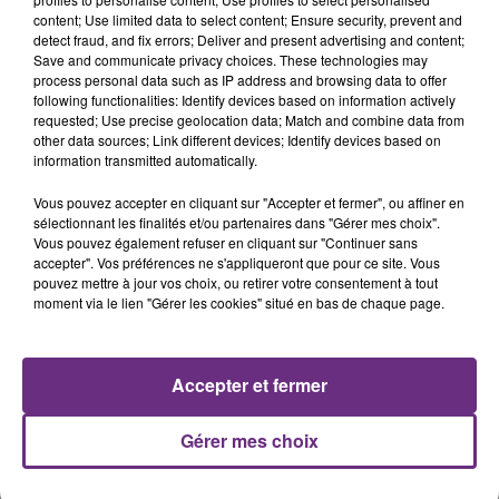
content; Use limited data to select content; Ensure security, prevent and
detect fraud, and fix errors; Deliver and present advertising and content;
NAÏKA
CHARLIE PUTH FEAT. MEGHAN
Save and communicate privacy choices. These technologies may
One Track Mind
TRAINOR
process personal data such as IP address and browsing data to offer
Marvin Gaye
following functionalities: Identify devices based on information actively
requested; Use precise geolocation data; Match and combine data from
other data sources; Link different devices; Identify devices based on
10h00
10h00
9h58
9h58
information transmitted automatically.
Vous pouvez accepter en cliquant sur "Accepter et fermer", ou affiner en
sélectionnant les finalités et/ou partenaires dans "Gérer mes choix".
Vous pouvez également refuser en cliquant sur "Continuer sans
accepter". Vos préférences ne s'appliqueront que pour ce site. Vous
pouvez mettre à jour vos choix, ou retirer votre consentement à tout
moment via le lien "Gérer les cookies" situé en bas de chaque page.
ALEX WARREN
RAVYN LENAE
Accepter et fermer
Fever Dream
Love Me Not
Gérer mes choix
A L'ANTENNE