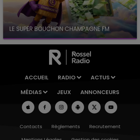
LE SUPER BOUCHON CHAMPAGNE FM
avec La Famille Champagne FM, à 8H10
ACCUEIL
RADIO
ACTUS
MÉDIAS
JEUX
ANNONCEURS
Contacts
Règlements
Recrutement
Mentions Légales
Gestion des cookies