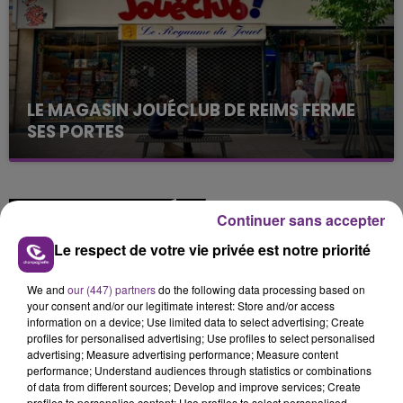
LE MAGASIN JOUÉCLUB DE REIMS FERME
SES PORTES
C'était l'une des institutions du centre-ville
rémois. Le magasin JouéClub est contraint de
fermer ses portes.
TITRES DIFFUSÉS
Continuer sans accepter
Le respect de votre vie privée est notre priorité
10h06
10h06
10h03
10h03
We and
our (447) partners
do the following data processing based on
your consent and/or our legitimate interest: Store and/or access
information on a device; Use limited data to select advertising; Create
profiles for personalised advertising; Use profiles to select personalised
advertising; Measure advertising performance; Measure content
performance; Understand audiences through statistics or combinations
of data from different sources; Develop and improve services; Create
profiles to personalise content; Use profiles to select personalised