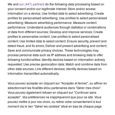
SES PORTES
We and
our (447) partners
do the following data processing based on
C'était l'une des institutions du centre-ville
your consent and/or our legitimate interest: Store and/or access
rémois. Le magasin JouéClub est contraint de
information on a device; Use limited data to select advertising; Create
profiles for personalised advertising; Use profiles to select personalised
fermer ses portes.
TITRES DIFFUSÉS
advertising; Measure advertising performance; Measure content
performance; Understand audiences through statistics or combinations
of data from different sources; Develop and improve services; Create
profiles to personalise content; Use profiles to select personalised
0h47
0h47
0h44
0h44
content; Use limited data to select content; Ensure security, prevent and
detect fraud, and fix errors; Deliver and present advertising and content;
Save and communicate privacy choices. These technologies may
process personal data such as IP address and browsing data to offer
following functionalities: Identify devices based on information actively
requested; Use precise geolocation data; Match and combine data from
other data sources; Link different devices; Identify devices based on
information transmitted automatically.
Vous pouvez accepter en cliquant sur "Accepter et fermer", ou affiner en
sélectionnant les finalités et/ou partenaires dans "Gérer mes choix".
PIERRE DE MAERE
BEBE REXHA
Vous pouvez également refuser en cliquant sur "Continuer sans
Je Pense A Vous
New Religion
accepter". Vos préférences ne s'appliqueront que pour ce site. Vous
pouvez mettre à jour vos choix, ou retirer votre consentement à tout
moment via le lien "Gérer les cookies" situé en bas de chaque page.
0h40
0h40
0h37
0h37