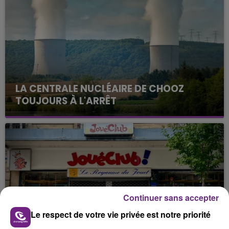
LA CENTRALE NUCLÉAIRE DE CHOOZ
TOUJOURS À L'ARRÊT
Cela fait déjà une semaine que la centrale
nucléaire ardennaise est à l'arrêt. Une situation
justifiée par la sécheresse intense qui est toujours
présente.
Continuer sans accepter
Le respect de votre vie privée est notre priorité
LE MAGASIN JOUÉCLUB DE REIMS FERME