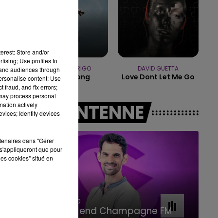
11h00 - 16h00
LE WEEK-END CHAMPAGNE FM
erest: Store and/or
tising; Use profiles to
OLIVIA RODRIGO
DAVID GUETTA
tand audiences through
Stupid Song
Love Dont Let Me Go
personalise content; Use
 fraud, and fix errors;
 may process personal
mation actively
A L'ANTENNE
vices; Identify devices
rtenaires dans "Gérer
s'appliqueront que pour
les cookies" situé en
16h00 - 20h00
Le Week-end Champagne FM