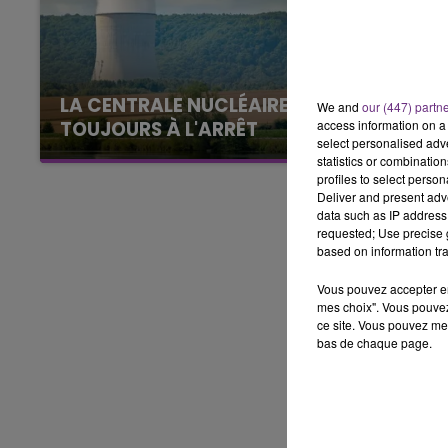
16h00 - 20h00
LE WEEK-END CHAMPAGNE FM
LA CENTRALE NUCLÉAIRE DE CHOOZ
We and
our (447) partn
access information on a 
TOUJOURS À L'ARRÊT
select personalised ad
Cela fait déjà une semaine que la centrale
statistics or combinatio
nucléaire ardennaise est à l'arrêt. Une situation
profiles to select person
Deliver and present adv
justifiée par la sécheresse intense qui est
data such as IP address 
toujours présente.
requested; Use precise g
based on information tra
Vous pouvez accepter en 
mes choix". Vous pouvez
ce site. Vous pouvez met
bas de chaque page.
7h00 - 11h00
agne FM
BEST OF