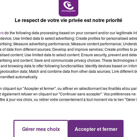
7h00 - 11h00
BEST OF
Le respect de votre vie privée est notre priorité
LE MAGASIN JOUÉCLUB DE REIMS FERME
ers
do the following data processing based on your consent and/or our legitimate int
device; Use limited data to select advertising; Create profiles for personalised adver
SES PORTES
vertising; Measure advertising performance; Measure content performance; Unders
C'était l'une des institutions du centre-ville
ns of data from different sources; Develop and improve services; Create profiles to 
rémois. Le magasin JouéClub est contraint de
alised content; Use limited data to select content; Ensure security, prevent and detect
ertising and content; Save and communicate privacy choices. These technologies
fermer ses portes.
and browsing data to offer following functionalities: Identify devices based on infor
eolocation data; Match and combine data from other data sources; Link different de
nsmitted automatically.
cliquant sur "Accepter et fermer", ou affiner en sélectionnant les finalités et/ou pa
 également refuser en cliquant sur "Continuer sans accepter". Vos préférences ne 
tre à jour vos choix, ou retirer votre consentement à tout moment via le lien "Gérer 
11h00 - 16h00
Gérer mes choix
Accepter et fermer
Le week-end Champagne FM