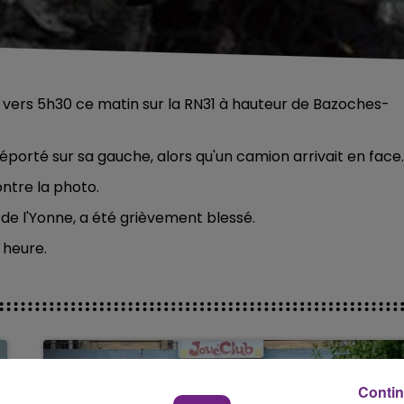
re vers 5h30 ce matin sur la RN31 à hauteur de Bazoches-
déporté sur sa gauche, alors qu'un camion arrivait en face.
ntre la photo.
 de l'Yonne, a été grièvement blessé.
 heure.
Contin