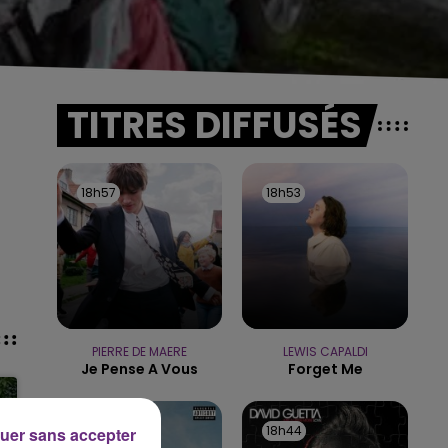
TITRES DIFFUSÉS
18h57
18h57
18h53
18h53
PIERRE DE MAERE
LEWIS CAPALDI
Je Pense A Vous
Forget Me
18h48
18h48
18h44
18h44
uer sans accepter