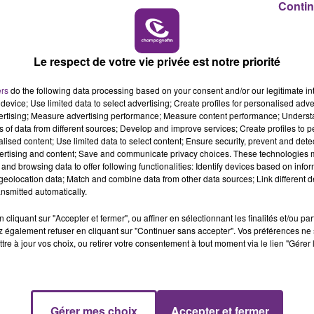
Contin
11h00 - 16h00
LE WEEK-END CHAMPAGNE FM
Le respect de votre vie privée est notre priorité
ers
do the following data processing based on your consent and/or our legitimate int
device; Use limited data to select advertising; Create profiles for personalised adver
vertising; Measure advertising performance; Measure content performance; Unders
ns of data from different sources; Develop and improve services; Create profiles to 
alised content; Use limited data to select content; Ensure security, prevent and detect
ertising and content; Save and communicate privacy choices. These technologies
LE MAGASIN JOUÉCLUB DE REIMS FERME
and browsing data to offer following functionalities: Identify devices based on infor
eolocation data; Match and combine data from other data sources; Link different de
SES PORTES
nsmitted automatically.
C'était l'une des institutions du centre-ville
cliquant sur "Accepter et fermer", ou affiner en sélectionnant les finalités et/ou pa
rémois. Le magasin JouéClub est contraint de
 également refuser en cliquant sur "Continuer sans accepter". Vos préférences ne 
fermer ses portes.
tre à jour vos choix, ou retirer votre consentement à tout moment via le lien "Gérer 
Gérer mes choix
Accepter et fermer