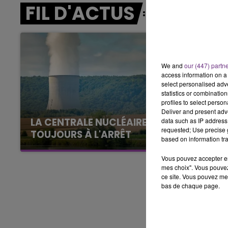
FIL D'ACTUS
7h00 - 11h00
BEST OF
We and
our (447) partn
access information on a 
select personalised ad
statistics or combinatio
profiles to select person
Deliver and present adv
LA CENTRALE NUCLÉAIRE DE CHOOZ
data such as IP address 
requested; Use precise g
TOUJOURS À L'ARRÊT
based on information tra
Cela fait déjà une semaine que la centrale
Vous pouvez accepter en 
nucléaire ardennaise est à l'arrêt. Une situation
mes choix". Vous pouvez
justifiée par la sécheresse intense qui est
ce site. Vous pouvez met
toujours présente.
bas de chaque page.