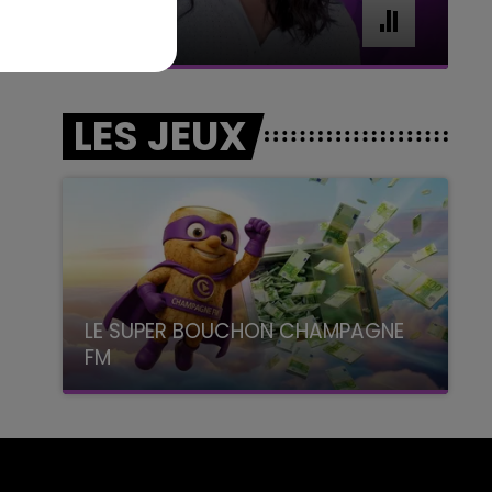
7h00 - 11h00
BEST OF
LES JEUX
LE SUPER BOUCHON CHAMPAGNE
FM
avec La Famille Champagne FM, à 8H10