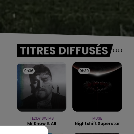
TITRES DIFFUSÉS
9h36
9h36
9h30
9h30
TEDDY SWIMS
MUSE
Mr Know It All
Nightshift Superstar