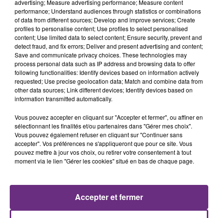
LA CENTRALE NUCLÉAIRE DE CHOOZ
advertising; Measure advertising performance; Measure content
performance; Understand audiences through statistics or combinations
TOUJOURS À L'ARRÊT
of data from different sources; Develop and improve services; Create
Cela fait déjà une semaine que la centrale
profiles to personalise content; Use profiles to select personalised
content; Use limited data to select content; Ensure security, prevent and
nucléaire ardennaise est à l'arrêt. Une situation
detect fraud, and fix errors; Deliver and present advertising and content;
justifiée par la sécheresse intense qui est toujours
Save and communicate privacy choices. These technologies may
présente.
process personal data such as IP address and browsing data to offer
following functionalities: Identify devices based on information actively
requested; Use precise geolocation data; Match and combine data from
other data sources; Link different devices; Identify devices based on
information transmitted automatically.
Vous pouvez accepter en cliquant sur "Accepter et fermer", ou affiner en
LE MAGASIN JOUÉCLUB DE REIMS FERME
sélectionnant les finalités et/ou partenaires dans "Gérer mes choix".
Vous pouvez également refuser en cliquant sur "Continuer sans
SES PORTES
accepter". Vos préférences ne s'appliqueront que pour ce site. Vous
C'était l'une des institutions du centre-ville
pouvez mettre à jour vos choix, ou retirer votre consentement à tout
rémois. Le magasin JouéClub est contraint de
moment via le lien "Gérer les cookies" situé en bas de chaque page.
fermer ses portes.
TITRES DIFFUSÉS
Accepter et fermer
17h54
17h54
17h48
17h48