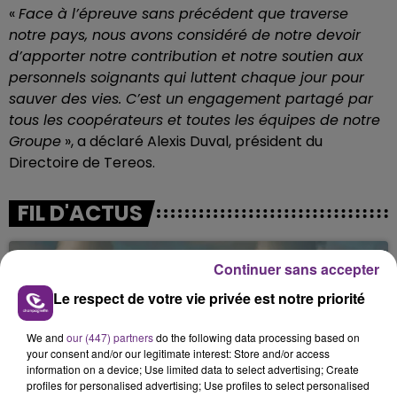
«
Face à l’épreuve sans précédent que traverse
notre pays, nous avons considéré de notre devoir
d’apporter notre contribution et notre soutien aux
personnels soignants qui luttent chaque jour pour
sauver des vies. C’est un engagement partagé par
tous les coopérateurs et toutes les équipes de notre
Groupe
», a déclaré Alexis Duval, président du
Directoire de Tereos.
FIL D'ACTUS
Continuer sans accepter
Le respect de votre vie privée est notre priorité
We and
our (447) partners
do the following data processing based on
your consent and/or our legitimate interest: Store and/or access
information on a device; Use limited data to select advertising; Create
profiles for personalised advertising; Use profiles to select personalised