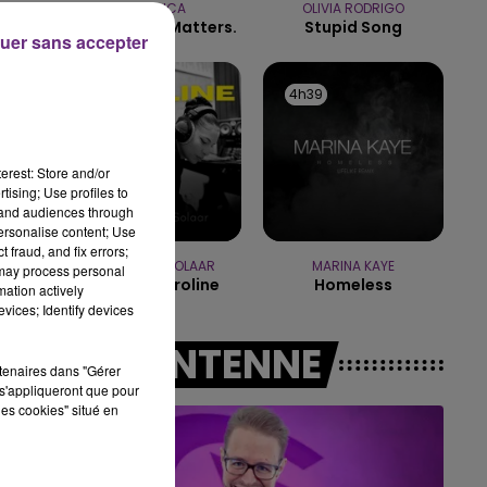
METALLICA
OLIVIA RODRIGO
Nothing Else Matters.
Stupid Song
10h00 - 14h00
uer sans accepter
LE TICKET DE CAISSE
4h42
4h42
4h39
4h39
erest: Store and/or
tising; Use profiles to
tand audiences through
personalise content; Use
 fraud, and fix errors;
ZAHO & MC SOLAAR
MARINA KAYE
 may process personal
Comme Caroline
Homeless
mation actively
vices; Identify devices
A L'ANTENNE
rtenaires dans "Gérer
s'appliqueront que pour
les cookies" situé en