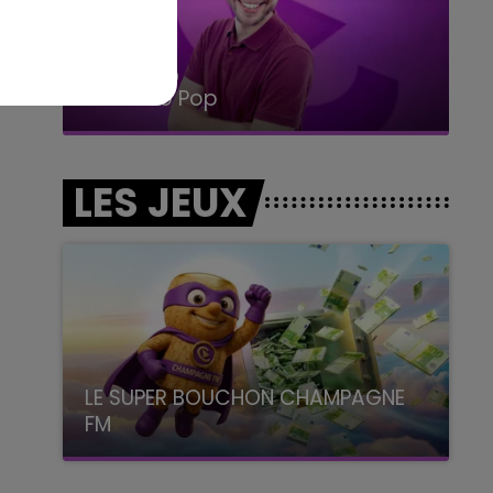
15h00 - 19h00
Le Club Champagne FM
LES JEUX
LE SUPER BOUCHON CHAMPAGNE
FM
avec La Famille Champagne FM, à 8H10