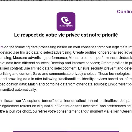
chain et sera mise en œuvre jusqu’au 31 juillet.
6h00 - 10h00
Contin
LA FAMILLE
Le respect de votre vie privée est notre priorité
ers
do the following data processing based on your consent and/or our legitimate int
device; Use limited data to select advertising; Create profiles for personalised adver
vertising; Measure advertising performance; Measure content performance; Unders
ns of data from different sources; Develop and improve services; Create profiles to 
alised content; Use limited data to select content; Ensure security, prevent and detect
ertising and content; Save and communicate privacy choices. These technologies
and browsing data to offer following functionalities: Identify devices based on infor
L'INSPECTION DU TRAVAIL RAPPELLE À
eolocation data; Match and combine data from other data sources; Link different de
L'ORDRE SUR LES CONDITIONS DE...
nsmitted automatically.
Alors que les dates de début des vendange
cliquant sur "Accepter et fermer", ou affiner en sélectionnant les finalités et/ou pa
2026 s'est avéré être plus précoce que prévu,
 également refuser en cliquant sur "Continuer sans accepter". Vos préférences ne 
l'inspection du Travail en profite pour rappeler
tre à jour vos choix, ou retirer votre consentement à tout moment via le lien "Gérer 
les conditions de...