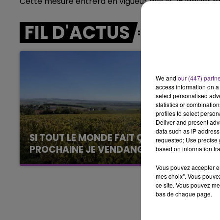
Cette mesure entrera en vigueur dès le 25 janvier pro
5h00 - 6h00
LE BEST OF DE LA FAMILLE
CHAMPAGNE FM
FIL D'ACTUS
We and
our (447) partn
access information on a 
select personalised ad
statistics or combinatio
profiles to select person
Deliver and present adv
data such as IP address 
SI TOUT LE MONDE FAIT ÇA, MOI L'ANNÉE
requested; Use precise g
PROCHAINE JE VENDANGE EN...
based on information tra
La vendange en Champagne a débuté ce jeudi
Vous pouvez accepter en 
6 août dans la commune de Montgueux (Aube).
mes choix". Vous pouvez
Du jamais vu !
ce site. Vous pouvez met
bas de chaque page.