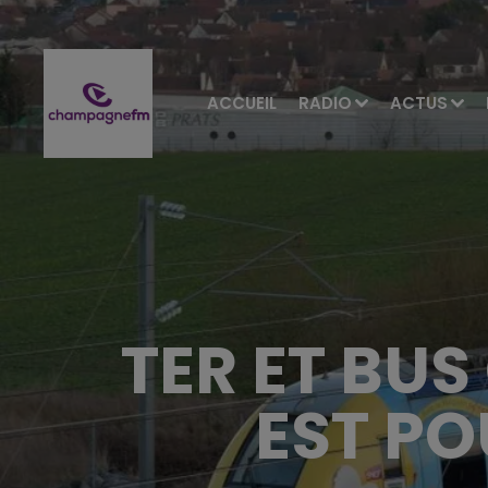
ACCUEIL
RADIO
ACTUS
TER ET BU
EST PO