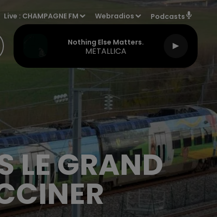
Live :
CHAMPAGNE FM
Webradios
Podcasts
Nothing Else Matters.
METALLICA
S LE GRAND
ACCINER