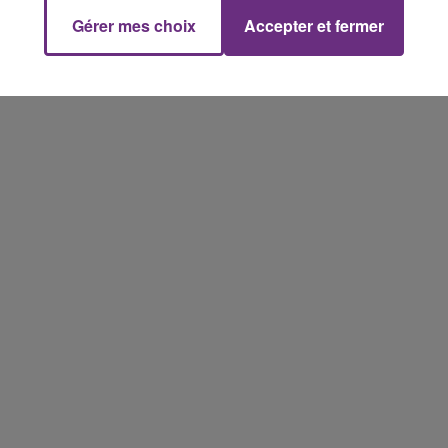
Gérer mes choix
Accepter et fermer
14h00 - 15h00
La Radio Pop