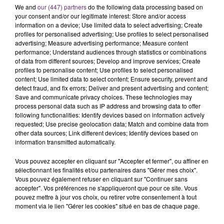
We and
our (447) partners
do the following data processing based on
C'était l'une des institutions du centre-ville
your consent and/or our legitimate interest: Store and/or access
rémois. Le magasin JouéClub est contraint de
information on a device; Use limited data to select advertising; Create
fermer ses portes.
profiles for personalised advertising; Use profiles to select personalised
TITRES DIFFUSÉS
advertising; Measure advertising performance; Measure content
performance; Understand audiences through statistics or combinations
of data from different sources; Develop and improve services; Create
profiles to personalise content; Use profiles to select personalised
17h25
17h25
17h22
17h22
content; Use limited data to select content; Ensure security, prevent and
detect fraud, and fix errors; Deliver and present advertising and content;
Save and communicate privacy choices. These technologies may
process personal data such as IP address and browsing data to offer
following functionalities: Identify devices based on information actively
requested; Use precise geolocation data; Match and combine data from
other data sources; Link different devices; Identify devices based on
information transmitted automatically.
Vous pouvez accepter en cliquant sur "Accepter et fermer", ou affiner en
sélectionnant les finalités et/ou partenaires dans "Gérer mes choix".
P!NK
ZAHO & MC SOLAAR
Vous pouvez également refuser en cliquant sur "Continuer sans
U + Ur Hand
Comme Caroline
accepter". Vos préférences ne s'appliqueront que pour ce site. Vous
pouvez mettre à jour vos choix, ou retirer votre consentement à tout
moment via le lien "Gérer les cookies" situé en bas de chaque page.
17h19
17h19
17h16
17h16