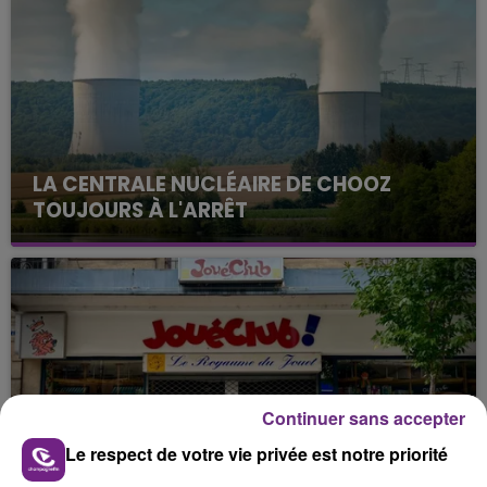
LA CENTRALE NUCLÉAIRE DE CHOOZ
TOUJOURS À L'ARRÊT
Cela fait déjà une semaine que la centrale
nucléaire ardennaise est à l'arrêt. Une situation
justifiée par la sécheresse intense qui est toujours
présente.
Continuer sans accepter
Le respect de votre vie privée est notre priorité
LE MAGASIN JOUÉCLUB DE REIMS FERME
SES PORTES