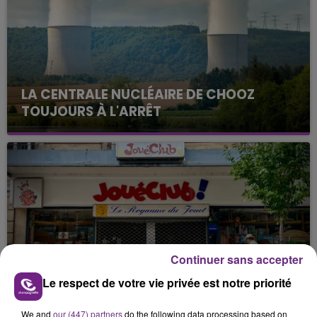
LA CENTRALE NUCLÉAIRE DE CHOOZ
TOUJOURS À L'ARRÊT
Cela fait déjà une semaine que la centrale
nucléaire ardennaise est à l'arrêt. Une situation
justifiée par la sécheresse intense qui est toujours
présente.
Continuer sans accepter
LE MAGASIN JOUÉCLUB DE REIMS FERME
Le respect de votre vie privée est notre priorité
SES PORTES
C'était l'une des institutions du centre-ville
We and
our (447) partners
do the following data processing based on