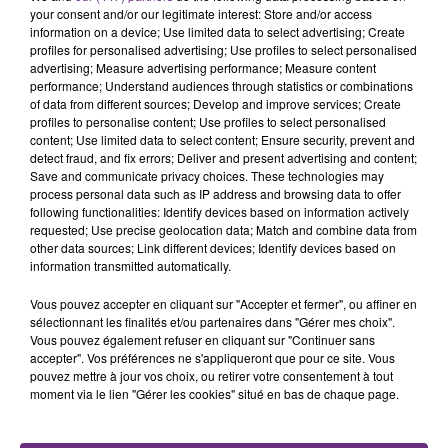
rémois. Le magasin JouéClub est contraint de
your consent and/or our legitimate interest: Store and/or access
fermer ses portes.
information on a device; Use limited data to select advertising; Create
TITRES DIFFUSÉS
profiles for personalised advertising; Use profiles to select personalised
advertising; Measure advertising performance; Measure content
performance; Understand audiences through statistics or combinations
of data from different sources; Develop and improve services; Create
20h02
20h02
19h57
19h57
profiles to personalise content; Use profiles to select personalised
content; Use limited data to select content; Ensure security, prevent and
detect fraud, and fix errors; Deliver and present advertising and content;
Save and communicate privacy choices. These technologies may
process personal data such as IP address and browsing data to offer
following functionalities: Identify devices based on information actively
requested; Use precise geolocation data; Match and combine data from
other data sources; Link different devices; Identify devices based on
information transmitted automatically.
Vous pouvez accepter en cliquant sur "Accepter et fermer", ou affiner en
TEMPER CITY
GNASH
sélectionnant les finalités et/ou partenaires dans "Gérer mes choix".
Self Aware
I Hate U I Love U
Vous pouvez également refuser en cliquant sur "Continuer sans
accepter". Vos préférences ne s'appliqueront que pour ce site. Vous
pouvez mettre à jour vos choix, ou retirer votre consentement à tout
19h55
19h55
19h52
19h52
moment via le lien "Gérer les cookies" situé en bas de chaque page.