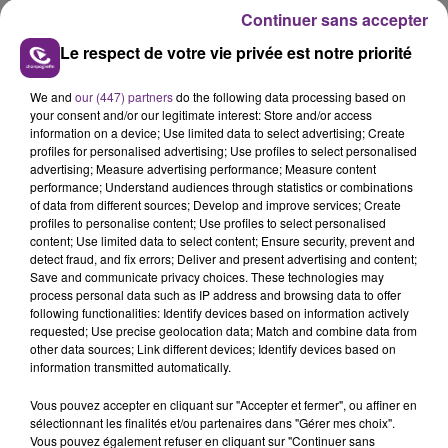
Continuer sans accepter
Le respect de votre vie privée est notre priorité
We and
our (447) partners
do the following data processing based on
your consent and/or our legitimate interest: Store and/or access
information on a device; Use limited data to select advertising; Create
VENEZ FÊTER CE WEEK-END
profiles for personalised advertising; Use profiles to select personalised
L'ANNIVERSAIRE DE WOINIC
advertising; Measure advertising performance; Measure content
Ce samedi 8 août sera un grand jour :
performance; Understand audiences through statistics or combinations
of data from different sources; Develop and improve services; Create
l'anniversaire du plus gros sanglier du monde.
profiles to personalise content; Use profiles to select personalised
Une fête est donc organisée et vous êtes tous
content; Use limited data to select content; Ensure security, prevent and
TITRES DIFFUSÉS
conviés !
detect fraud, and fix errors; Deliver and present advertising and content;
Save and communicate privacy choices. These technologies may
process personal data such as IP address and browsing data to offer
8h05
8h05
7h58
7h58
following functionalities: Identify devices based on information actively
requested; Use precise geolocation data; Match and combine data from
other data sources; Link different devices; Identify devices based on
information transmitted automatically.
Vous pouvez accepter en cliquant sur "Accepter et fermer", ou affiner en
sélectionnant les finalités et/ou partenaires dans "Gérer mes choix".
Vous pouvez également refuser en cliquant sur "Continuer sans