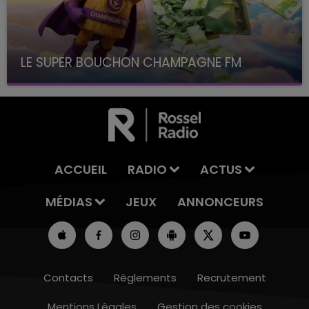
LE SUPER BOUCHON CHAMPAGNE FM
avec La Famille Champagne FM, à 8H10
ACCUEIL
RADIO
ACTUS
MÉDIAS
JEUX
ANNONCEURS
Contacts
Règlements
Recrutement
Mentions Légales
Gestion des cookies