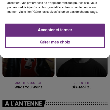
accepter". Vos préférences ne s'appliqueront que pour ce site. Vous
pouvez mettre à jour vos choix, ou retirer votre consentement à tout
moment via le lien "Gérer les cookies" situé en bas de chaque page.
JEREMY FREROT
OLIVIA DEAN
Frerot
So Easy (to Fall In Love)
Accepter et fermer
7h55
7h55
7h48
7h48
Gérer mes choix
ANGELE & JUSTICE
JULIEN LIEB
What You Want
Dis-Moi Ou
A L'ANTENNE