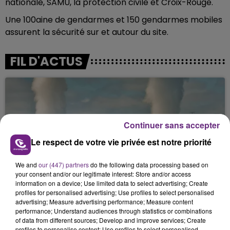
nationale, SAMU, la protection civile et Croix-Rouge.
Une 100aine de gendarmes et 150 gendarmes mobiles
assurent la sécurité sur et autour du site.
FIL D'ACTUS
Continuer sans accepter
Le respect de votre vie privée est notre priorité
We and
our (447) partners
do the following data processing based on
LA CENTRALE NUCLÉAIRE DE CHOOZ
your consent and/or our legitimate interest: Store and/or access
TOUJOURS À L'ARRÊT
information on a device; Use limited data to select advertising; Create
profiles for personalised advertising; Use profiles to select personalised
Cela fait déjà une semaine que la centrale
advertising; Measure advertising performance; Measure content
nucléaire ardennaise est à l'arrêt. Une situation
performance; Understand audiences through statistics or combinations
of data from different sources; Develop and improve services; Create
justifiée par la sécheresse intense qui est toujours
profiles to personalise content; Use profiles to select personalised