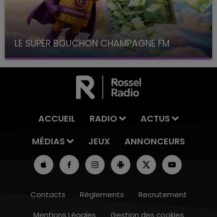
LE SUPER BOUCHON CHAMPAGNE FM
avec La Famille Champagne FM, à 8H10
ACCUEIL
RADIO
ACTUS
MÉDIAS
JEUX
ANNONCEURS
Contacts
Règlements
Recrutement
Mentions Légales
Gestion des cookies