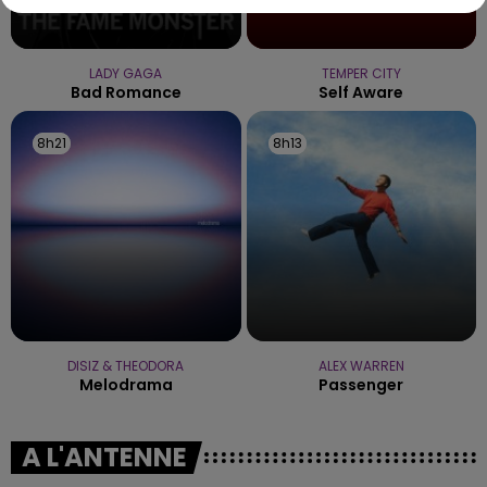
LADY GAGA
TEMPER CITY
Bad Romance
Self Aware
8h21
8h21
8h13
8h13
DISIZ & THEODORA
ALEX WARREN
Melodrama
Passenger
A L'ANTENNE