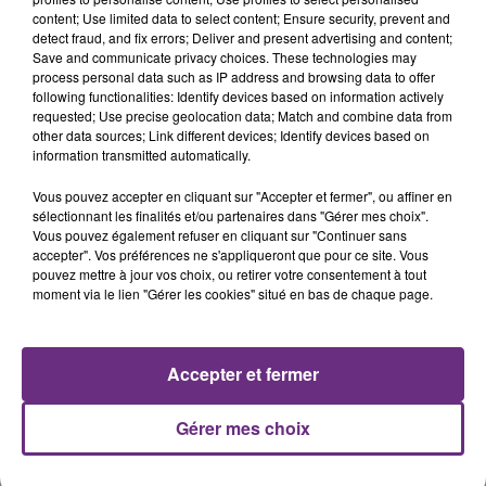
présente.
content; Use limited data to select content; Ensure security, prevent and
detect fraud, and fix errors; Deliver and present advertising and content;
Save and communicate privacy choices. These technologies may
process personal data such as IP address and browsing data to offer
following functionalities: Identify devices based on information actively
requested; Use precise geolocation data; Match and combine data from
other data sources; Link different devices; Identify devices based on
LE MAGASIN JOUÉCLUB DE REIMS FERME
information transmitted automatically.
SES PORTES
Vous pouvez accepter en cliquant sur "Accepter et fermer", ou affiner en
C'était l'une des institutions du centre-ville
sélectionnant les finalités et/ou partenaires dans "Gérer mes choix".
rémois. Le magasin JouéClub est contraint de
Vous pouvez également refuser en cliquant sur "Continuer sans
fermer ses portes.
accepter". Vos préférences ne s'appliqueront que pour ce site. Vous
TITRES DIFFUSÉS
pouvez mettre à jour vos choix, ou retirer votre consentement à tout
moment via le lien "Gérer les cookies" situé en bas de chaque page.
8h29
8h29
8h24
8h24
Accepter et fermer
Gérer mes choix