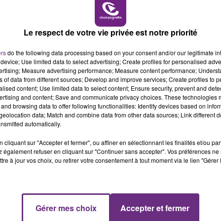
6h00 - 10h00
LA FAMILLE
Le respect de votre vie privée est notre priorité
LE MAGASIN JOUÉCLUB DE REIMS FERME
SES PORTES
ers
do the following data processing based on your consent and/or our legitimate int
C'était l'une des institutions du centre-ville
device; Use limited data to select advertising; Create profiles for personalised adver
rémois. Le magasin JouéClub est contraint de
vertising; Measure advertising performance; Measure content performance; Unders
ns of data from different sources; Develop and improve services; Create profiles to 
fermer ses portes.
alised content; Use limited data to select content; Ensure security, prevent and detect
ertising and content; Save and communicate privacy choices. These technologies
and browsing data to offer following functionalities: Identify devices based on infor
eolocation data; Match and combine data from other data sources; Link different de
nsmitted automatically.
cliquant sur "Accepter et fermer", ou affiner en sélectionnant les finalités et/ou pa
 également refuser en cliquant sur "Continuer sans accepter". Vos préférences ne 
tre à jour vos choix, ou retirer votre consentement à tout moment via le lien "Gérer 
10h00 - 14h00
Gérer mes choix
Accepter et fermer
LE TICKET DE CAISSE