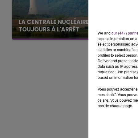
LE BEST OF DE LA FAMILLE
CHAMPAGNE FM
LA CENTRALE NUCLÉAIRE DE CHOOZ
TOUJOURS À L'ARRÊT
We and
our (447) partn
Cela fait déjà une semaine que la centrale
access information on a 
nucléaire ardennaise est à l'arrêt. Une situation
select personalised ad
statistics or combinatio
justifiée par la sécheresse intense qui est
profiles to select person
toujours présente.
Deliver and present adv
data such as IP address 
requested; Use precise g
based on information tra
Vous pouvez accepter en 
mes choix". Vous pouvez
ce site. Vous pouvez met
bas de chaque page.
LE
6h00 - 10h00
La Famille