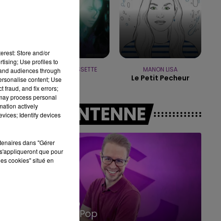
10h00 - 14h00
LE TICKET DE CAISSE
erest: Store and/or
tising; Use profiles to
ALANIS MORISSETTE
MANON LISA
tand audiences through
Ironic
Le Petit Pecheur
personalise content; Use
 fraud, and fix errors;
 may process personal
mation actively
A L'ANTENNE
vices; Identify devices
rtenaires dans "Gérer
s'appliqueront que pour
les cookies" situé en
14h00 - 15h00
La Radio Pop