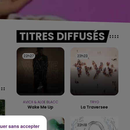
TITRES DIFFUSÉS
22h27
22h27
22h23
22h23
AVICII & ALOE BLACC
TRYO
Wake Me Up
La Traversee
22h20
22h20
22h18
22h18
uer sans accepter