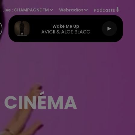
Live :
CHAMPAGNE FM
Webradios
Podcasts
Wake Me Up
AVICII & ALOE BLACC
U CINÉMA