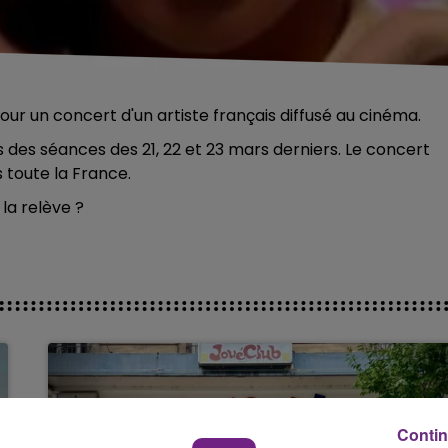
ur un concert d'un artiste français diffusé au cinéma.
 des séances des 21, 22 et 23 mars derniers. Le concert
 toute la France.
la relève ?
Contin