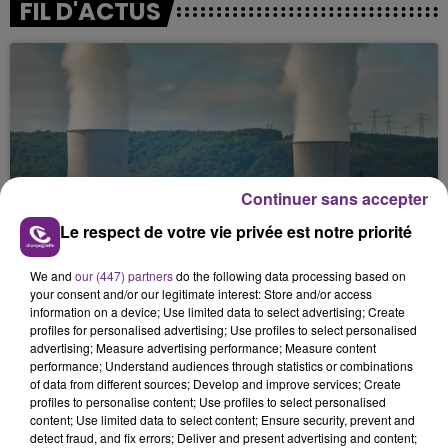
FIL D'ACTUS
Continuer sans accepter
LA CENTRALE NUCLÉAIRE DE CHOOZ
Le respect de votre vie privée est notre priorité
TOUJOURS À L'ARRÊT
Cela fait déjà une semaine que la centrale
We and
our (447) partners
do the following data processing based on
your consent and/or our legitimate interest: Store and/or access
nucléaire ardennaise est à l'arrêt. Une situation
information on a device; Use limited data to select advertising; Create
justifiée par la sécheresse intense qui est toujours
profiles for personalised advertising; Use profiles to select personalised
présente.
advertising; Measure advertising performance; Measure content
performance; Understand audiences through statistics or combinations
of data from different sources; Develop and improve services; Create
profiles to personalise content; Use profiles to select personalised
content; Use limited data to select content; Ensure security, prevent and
detect fraud, and fix errors; Deliver and present advertising and content;