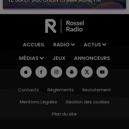
avec La Famille Champagne FM, à 8H10
ACCUEIL
RADIO
ACTUS
MÉDIAS
JEUX
ANNONCEURS
Contacts
Règlements
Recrutement
Mentions Légales
Gestion des cookies
Plan du site
16h00 - 20h00
LE WEEK-END CHAMPAGNE FM