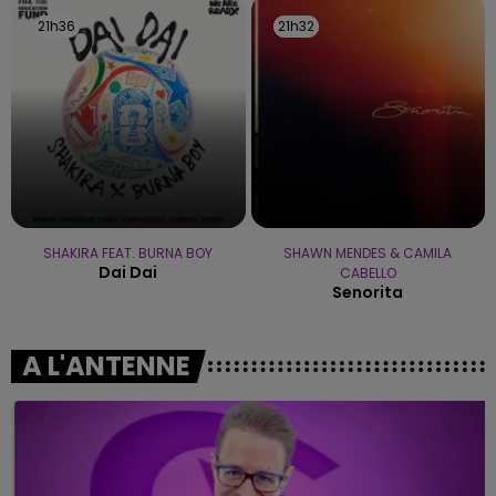
21h36
21h36
21h32
21h32
SHAKIRA FEAT. BURNA BOY
SHAWN MENDES & CAMILA
Dai Dai
CABELLO
Senorita
A L'ANTENNE