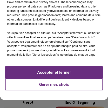
Save and communicate privacy choices. These technologies may
LE MAGASIN JOUÉCLUB DE REIMS FERME
process personal data such as IP address and browsing data to offer
following functionalities: Identify devices based on information actively
SES PORTES
requested; Use precise geolocation data; Match and combine data from
C'était l'une des institutions du centre-ville
other data sources; Link different devices; Identify devices based on
information transmitted automatically.
rémois. Le magasin JouéClub est contraint de
fermer ses portes.
TITRES DIFFUSÉS
Vous pouvez accepter en cliquant sur "Accepter et fermer", ou affiner en
sélectionnant les finalités et/ou partenaires dans "Gérer mes choix".
Vous pouvez également refuser en cliquant sur "Continuer sans
accepter". Vos préférences ne s'appliqueront que pour ce site. Vous
21h42
21h42
21h40
21h40
pouvez mettre à jour vos choix, ou retirer votre consentement à tout
moment via le lien "Gérer les cookies" situé en bas de chaque page.
Accepter et fermer
Gérer mes choix
JEREMY FREROT
DJO
Frerot
End Of Beginning