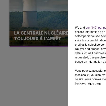
5h00 - 6h00
LE BEST OF DE LA FAMILLE
CHAMPAGNE FM
We and
our (447) partn
access information on a 
LA CENTRALE NUCLÉAIRE DE CHOOZ
select personalised ad
TOUJOURS À L'ARRÊT
statistics or combinatio
Cela fait déjà une semaine que la centrale
profiles to select person
Deliver and present adv
nucléaire ardennaise est à l'arrêt. Une situation
data such as IP address 
justifiée par la sécheresse intense qui est
requested; Use precise g
toujours présente.
based on information tra
Vous pouvez accepter en 
mes choix". Vous pouvez
ce site. Vous pouvez met
bas de chaque page.
LE
6h00 - 10h00