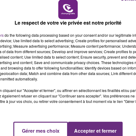
6h00 - 10h00
LA FAMILLE
Le respect de votre vie privée est notre priorité
ers
do the following data processing based on your consent and/or our legitimate int
device; Use limited data to select advertising; Create profiles for personalised adver
LE MAGASIN JOUÉCLUB DE REIMS FERME
vertising; Measure advertising performance; Measure content performance; Unders
SES PORTES
ns of data from different sources; Develop and improve services; Create profiles to 
C'était l'une des institutions du centre-ville
alised content; Use limited data to select content; Ensure security, prevent and detect
ertising and content; Save and communicate privacy choices. These technologies
rémois. Le magasin JouéClub est contraint de
and browsing data to offer following functionalities: Identify devices based on infor
fermer ses portes.
eolocation data; Match and combine data from other data sources; Link different de
nsmitted automatically.
cliquant sur "Accepter et fermer", ou affiner en sélectionnant les finalités et/ou pa
 également refuser en cliquant sur "Continuer sans accepter". Vos préférences ne 
tre à jour vos choix, ou retirer votre consentement à tout moment via le lien "Gérer 
Gérer mes choix
Accepter et fermer
10h00 - 14h00