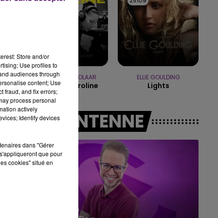
21h14
21h14
21h09
21h09
10h00 - 14h00
LE TICKET DE CAISSE
erest: Store and/or
tising; Use profiles to
tand audiences through
ZAHO & MC SOLAAR
ELLIE GOULDING
personalise content; Use
Comme Caroline
Lights
 fraud, and fix errors;
 may process personal
mation actively
A L'ANTENNE
vices; Identify devices
rtenaires dans "Gérer
s'appliqueront que pour
les cookies" situé en
14h00 - 15h00