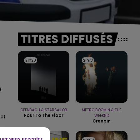
TITRES DIFFUSÉS
21h20
21h20
21h18
21h18
é
OFENBACH & STARSAILOR
METRO BOOMIN & THE
Four To The Floor
WEEKND
Creepin
uer sans accepter