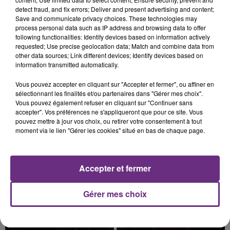
detect fraud, and fix errors; Deliver and present advertising and content;
Save and communicate privacy choices. These technologies may
process personal data such as IP address and browsing data to offer
following functionalities: Identify devices based on information actively
requested; Use precise geolocation data; Match and combine data from
LE MAGASIN JOUÉCLUB DE REIMS FERME
other data sources; Link different devices; Identify devices based on
SES PORTES
information transmitted automatically.
C'était l'une des institutions du centre-ville
Vous pouvez accepter en cliquant sur "Accepter et fermer", ou affiner en
rémois. Le magasin JouéClub est contraint de
sélectionnant les finalités et/ou partenaires dans "Gérer mes choix".
fermer ses portes.
Vous pouvez également refuser en cliquant sur "Continuer sans
TITRES DIFFUSÉS
accepter". Vos préférences ne s'appliqueront que pour ce site. Vous
pouvez mettre à jour vos choix, ou retirer votre consentement à tout
moment via le lien "Gérer les cookies" situé en bas de chaque page.
16h20
16h20
16h17
16h17
Accepter et fermer
Gérer mes choix