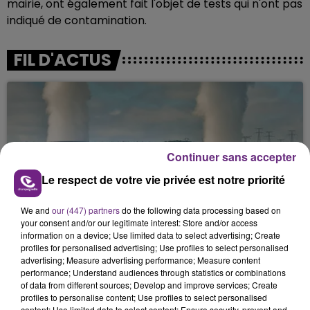
mairie, ont également fait l'objet de tests qui n'ont pas
indiqué de contamination.
FIL D'ACTUS
Continuer sans accepter
Le respect de votre vie privée est notre priorité
LA CENTRALE NUCLÉAIRE DE CHOOZ
We and
our (447) partners
do the following data processing based on
TOUJOURS À L'ARRÊT
your consent and/or our legitimate interest: Store and/or access
information on a device; Use limited data to select advertising; Create
Cela fait déjà une semaine que la centrale
profiles for personalised advertising; Use profiles to select personalised
nucléaire ardennaise est à l'arrêt. Une situation
advertising; Measure advertising performance; Measure content
performance; Understand audiences through statistics or combinations
justifiée par la sécheresse intense qui est toujours
of data from different sources; Develop and improve services; Create
présente.
profiles to personalise content; Use profiles to select personalised
content; Use limited data to select content; Ensure security, prevent and