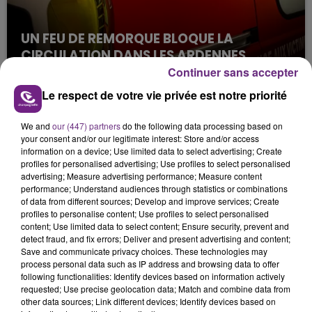
UN FEU DE REMORQUE BLOQUE LA
CIRCULATION DANS LES ARDENNES
Continuer sans accepter
Un feu de remorque s'est déclaré ce mercredi en
fin de matinée sur l'A34.
Le respect de votre vie privée est notre priorité
We and
our (447) partners
do the following data processing based on
your consent and/or our legitimate interest: Store and/or access
information on a device; Use limited data to select advertising; Create
profiles for personalised advertising; Use profiles to select personalised
advertising; Measure advertising performance; Measure content
performance; Understand audiences through statistics or combinations
of data from different sources; Develop and improve services; Create
VENEZ FÊTER CE WEEK-END
profiles to personalise content; Use profiles to select personalised
content; Use limited data to select content; Ensure security, prevent and
L'ANNIVERSAIRE DE WOINIC
detect fraud, and fix errors; Deliver and present advertising and content;
Ce samedi 8 août sera un grand jour :
Save and communicate privacy choices. These technologies may
l'anniversaire du plus gros sanglier du monde.
process personal data such as IP address and browsing data to offer
following functionalities: Identify devices based on information actively
Une fête est donc organisée et vous êtes tous
TITRES DIFFUSÉS
requested; Use precise geolocation data; Match and combine data from
conviés !
other data sources; Link different devices; Identify devices based on