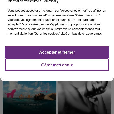
information transmitted automatically.
8h13
8h13
8h10
8h10
Vous pouvez accepter en cliquant sur "Accepter et fermer", ou affiner en
sélectionnant les finalités et/ou partenaires dans "Gérer mes choix".
Vous pouvez également refuser en cliquant sur "Continuer sans
accepter". Vos préférences ne s'appliqueront que pour ce site. Vous
pouvez mettre à jour vos choix, ou retirer votre consentement à tout
moment via le lien "Gérer les cookies" situé en bas de chaque page.
Accepter et fermer
TAYLOR SWIFT
MAROON 5
Gérer mes choix
I Knew It, I Knew You
What Lovers Do
8h05
8h05
7h58
7h58