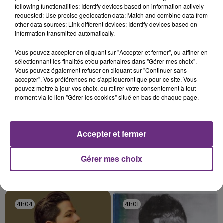
following functionalities: Identify devices based on information actively
C'était l'une des institutions du centre-ville
requested; Use precise geolocation data; Match and combine data from
rémois. Le magasin JouéClub est contraint de
other data sources; Link different devices; Identify devices based on
fermer ses portes.
information transmitted automatically.
TITRES DIFFUSÉS
Vous pouvez accepter en cliquant sur "Accepter et fermer", ou affiner en
sélectionnant les finalités et/ou partenaires dans "Gérer mes choix".
Vous pouvez également refuser en cliquant sur "Continuer sans
4h10
4h10
4h07
4h07
accepter". Vos préférences ne s'appliqueront que pour ce site. Vous
pouvez mettre à jour vos choix, ou retirer votre consentement à tout
moment via le lien "Gérer les cookies" situé en bas de chaque page.
Accepter et fermer
Gérer mes choix
GIMS
TAME IMPALA & JENNIE
Soleil
Dracula
4h04
4h04
4h01
4h01