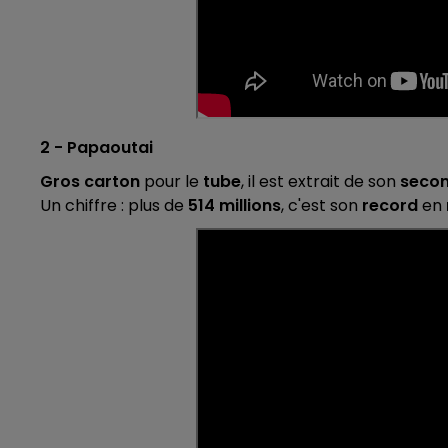
10h00 - 14h00
LE TICKET DE CAISSE
2 - Papaoutai
Gros carton
pour le
tube
, il est extrait de son
seco
Un chiffre : plus de
514 millions
, c'est son
record
en
14h00 - 15h00
La Radio Pop