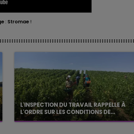
ge
:
Stromae
!
L'INSPECTION DU TRAVAIL RAPPELLE À
L'ORDRE SUR LES CONDITIONS DE...
Alors que les dates de début des vendange
2026 s'est avéré être plus précoce que prévu,
l'inspection du Travail en profite pour rappeler