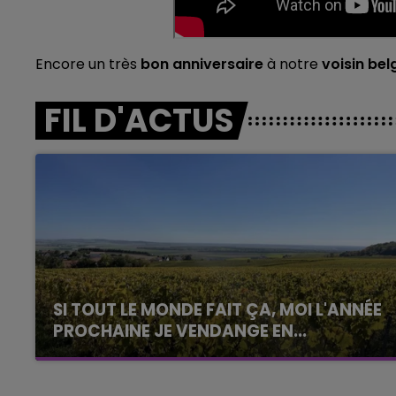
Encore un très
bon anniversaire
à notre
voisin bel
FIL D'ACTUS
SI TOUT LE MONDE FAIT ÇA, MOI L'ANNÉE
PROCHAINE JE VENDANGE EN...
La vendange en Champagne a débuté ce jeudi
6 août dans la commune de Montgueux (Aube).
Du jamais vu !