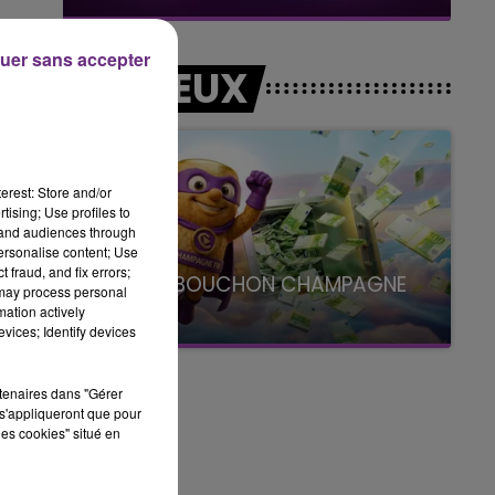
uer sans accepter
LES JEUX
de
erest: Store and/or
tising; Use profiles to
tand audiences through
personalise content; Use
 fraud, and fix errors;
LE SUPER BOUCHON CHAMPAGNE
 may process personal
FM
mation actively
vices; Identify devices
avec La Famille Champagne FM, à 8H10
rtenaires dans "Gérer
s'appliqueront que pour
les cookies" situé en