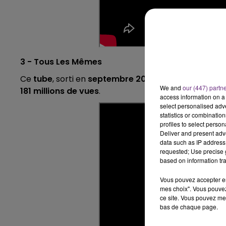
3 - Tous Les Mêmes
Ce
tube
, sorti en
septembre 2013,
aborde la
violen
We and
our (447) partn
181 millions de vues
.
access information on a 
select personalised ad
statistics or combinatio
profiles to select person
Deliver and present adv
data such as IP address 
requested; Use precise g
based on information tra
Vous pouvez accepter en 
mes choix". Vous pouvez
ce site. Vous pouvez met
bas de chaque page.