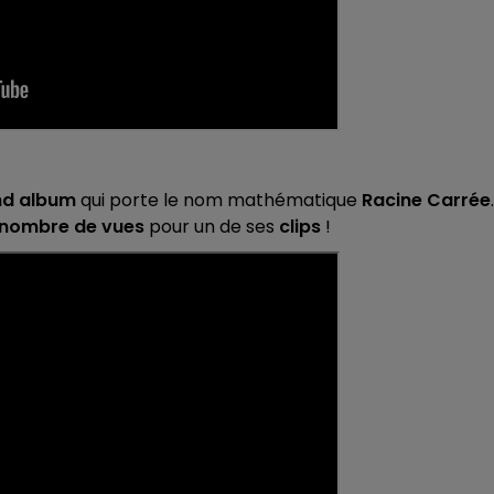
14h00 - 15h00
LA RADIO POP
nd album
qui porte le nom mathématique
Racine Carrée
.
nombre de vues
pour un de ses
clips
!
15h00 - 19h00
Le Club Champagne FM