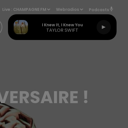
Live :
CHAMPAGNE FM
Webradios
Podcasts
I Knew It, I Knew You
TAYLOR SWIFT
VERSAIRE !