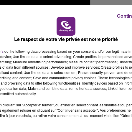
Contin
Le respect de votre vie privée est notre priorité
ce des rapports amoureux
, il cumule actuellement plus 
ers
do the following data processing based on your consent and/or our legitimate int
device; Use limited data to select advertising; Create profiles for personalised adver
vertising; Measure advertising performance; Measure content performance; Unders
ns of data from different sources; Develop and improve services; Create profiles to 
alised content; Use limited data to select content; Ensure security, prevent and detect
ertising and content; Save and communicate privacy choices. These technologies
and browsing data to offer following functionalities: Identify devices based on infor
eolocation data; Match and combine data from other data sources; Link different de
nsmitted automatically.
cliquant sur "Accepter et fermer", ou affiner en sélectionnant les finalités et/ou pa
 également refuser en cliquant sur "Continuer sans accepter". Vos préférences ne 
tre à jour vos choix, ou retirer votre consentement à tout moment via le lien "Gérer 