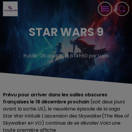
STAR WARS 9
Publié : 26 août 2019 à 14h50 par Ludo
Prévu pour arriver dans les salles obscures
françaises le 18 décembre prochain
(soit deux jours
avant la sortie US), le neuvième épisode de la saga
Star War intitulé
L'ascension des Skywalker
(
The Rise of
Skywalker
en VO) continue de se dévoiler.
Voici une
toute première affiche