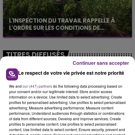
L'INSPECTION DU TRAVAIL RAPPELLE À
L'ORDRE SUR LES CONDITIONS DE...
Alors que les dates de début des vendange 2026
s'est avéré être plus précoce que prévu,
l'inspection du Travail en profite pour rappeler
TITRES DIFFUSÉS
les conditions de...
Continuer sans accepter
Le respect de votre vie privée est notre priorité
20h36
20h36
20h33
20h33
We and
our (447) partners
do the following data processing based on
your consent and/or our legitimate interest: Store and/or access
information on a device; Use limited data to select advertising; Create
profiles for personalised advertising; Use profiles to select personalised
advertising; Measure advertising performance; Measure content
performance; Understand audiences through statistics or combinations
of data from different sources; Develop and improve services; Create
profiles to personalise content; Use profiles to select personalised
content; Use limited data to select content; Ensure security, prevent and
LOUANE
ALEX WARREN
detect fraud, and fix errors; Deliver and present advertising and content;