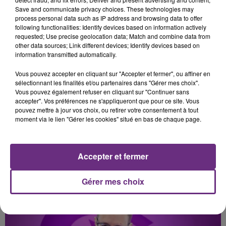
Pardonne-Moi
Fever Dream
Save and communicate privacy choices. These technologies may
process personal data such as IP address and browsing data to offer
following functionalities: Identify devices based on information actively
20h30
20h30
20h27
20h27
requested; Use precise geolocation data; Match and combine data from
other data sources; Link different devices; Identify devices based on
information transmitted automatically.
Vous pouvez accepter en cliquant sur "Accepter et fermer", ou affiner en
sélectionnant les finalités et/ou partenaires dans "Gérer mes choix".
Vous pouvez également refuser en cliquant sur "Continuer sans
accepter". Vos préférences ne s'appliqueront que pour ce site. Vous
pouvez mettre à jour vos choix, ou retirer votre consentement à tout
moment via le lien "Gérer les cookies" situé en bas de chaque page.
JUNGELI & EMMA
MAROON 5
Juste Un Peu
This Love
Accepter et fermer
A L'ANTENNE
Gérer mes choix