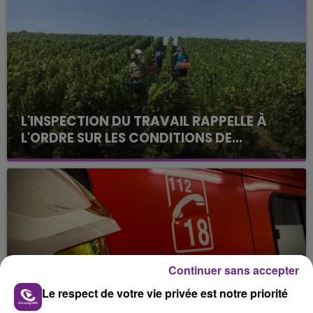
L'INSPECTION DU TRAVAIL RAPPELLE À
L'ORDRE SUR LES CONDITIONS DE...
Alors que les dates de début des vendange 2026
s'est avéré être plus précoce que prévu,
l'inspection du Travail en profite pour rappeler
les conditions de...
Continuer sans accepter
Le respect de votre vie privée est notre priorité
UN FEU DE REMORQUE BLOQUE LA