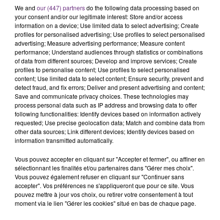
CIRCULATION DANS LES ARDENNES
We and
our (447) partners
do the following data processing based on
Un feu de remorque s'est déclaré ce mercredi en
your consent and/or our legitimate interest: Store and/or access
fin de matinée sur l'A34.
information on a device; Use limited data to select advertising; Create
profiles for personalised advertising; Use profiles to select personalised
TITRES DIFFUSÉS
advertising; Measure advertising performance; Measure content
performance; Understand audiences through statistics or combinations
of data from different sources; Develop and improve services; Create
profiles to personalise content; Use profiles to select personalised
15h38
15h38
15h36
15h36
content; Use limited data to select content; Ensure security, prevent and
detect fraud, and fix errors; Deliver and present advertising and content;
Save and communicate privacy choices. These technologies may
process personal data such as IP address and browsing data to offer
following functionalities: Identify devices based on information actively
requested; Use precise geolocation data; Match and combine data from
other data sources; Link different devices; Identify devices based on
information transmitted automatically.
Vous pouvez accepter en cliquant sur "Accepter et fermer", ou affiner en
sélectionnant les finalités et/ou partenaires dans "Gérer mes choix".
NELLY FURTADO
ALEX WARREN
Vous pouvez également refuser en cliquant sur "Continuer sans
Say It Right
Fever Dream
accepter". Vos préférences ne s'appliqueront que pour ce site. Vous
pouvez mettre à jour vos choix, ou retirer votre consentement à tout
moment via le lien "Gérer les cookies" situé en bas de chaque page.
15h29
15h29
15h26
15h26