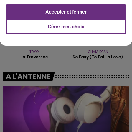
Accepter et fermer
Gérer mes choix
TRYO
OLIVIA DEAN
La Traversee
So Easy (to Fall In Love)
A L'ANTENNE