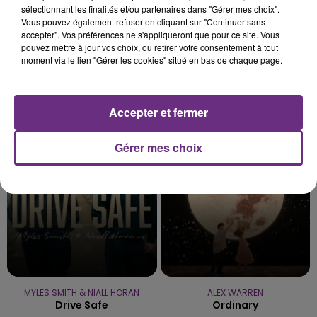
sélectionnant les finalités et/ou partenaires dans "Gérer mes choix".
Vous pouvez également refuser en cliquant sur "Continuer sans
accepter". Vos préférences ne s'appliqueront que pour ce site. Vous
pouvez mettre à jour vos choix, ou retirer votre consentement à tout
moment via le lien "Gérer les cookies" situé en bas de chaque page.
BENSON BOONE
DJ SNAKE FEAT. JUSTIN BIEBER
Accepter et fermer
The Time Of My Life
Let Me Love You
Gérer mes choix
8h40
8h40
8h37
8h37
MYLES SMITH & NIALL HORAN
ALEX WARREN
Drive Safe
Ordinary