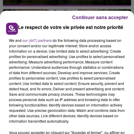
Cela fait déjà une semaine que la centrale
nucléaire ardennaise est à l'arrêt. Une situation
Continuer sans accepter
justifiée par la sécheresse intense qui est toujours
présente.
Le respect de votre vie privée est notre priorité
We and
our (447) partners
do the following data processing based on
your consent and/or our legitimate interest: Store and/or access
information on a device; Use limited data to select advertising; Create
profiles for personalised advertising; Use profiles to select personalised
advertising; Measure advertising performance; Measure content
LE MAGASIN JOUÉCLUB DE REIMS FERME
performance; Understand audiences through statistics or combinations
SES PORTES
of data from different sources; Develop and improve services; Create
C'était l'une des institutions du centre-ville
profiles to personalise content; Use profiles to select personalised
content; Use limited data to select content; Ensure security, prevent and
rémois. Le magasin JouéClub est contraint de
detect fraud, and fix errors; Deliver and present advertising and content;
fermer ses portes.
Save and communicate privacy choices. These technologies may
TITRES DIFFUSÉS
process personal data such as IP address and browsing data to offer
following functionalities: Identify devices based on information actively
requested; Use precise geolocation data; Match and combine data from
other data sources; Link different devices; Identify devices based on
8h47
8h47
8h44
8h44
information transmitted automatically.
Vous pouvez accepter en cliquant sur "Accepter et fermer", ou affiner en