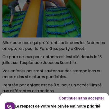
Allez pour ceux qui préfèrent sortir dans les Ardennes
on opterait pour le Parc Gliss party à Givet.
Ce parc de jeux pour enfants est installé depuis le 13
juillet sur l'esplanade Jacques Sourdille.
Vos enfants pourront sauter sur des trampolines ou
encore des structures gonflables.
L’entrée par enfant est de 9 € pour un accès illimité
aux différentes attractions.
Continuer sans accepter
Le parc est ouvert de 11h à 22h et en plus ce dimanche
4 août, il est prévu une après-midi clowns avec
Le respect de votre vie privée est notre priorité