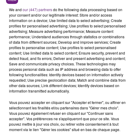
maquillage et ballons.
We and
our (447) partners
do the following data processing based on
your consent and/or our legitimate interest: Store and/or access
information on a device; Use limited data to select advertising; Create
profiles for personalised advertising; Use profiles to select personalised
advertising; Measure advertising performance; Measure content
performance; Understand audiences through statistics or combinations
of data from different sources; Develop and improve services; Create
profiles to personalise content; Use profiles to select personalised
content; Use limited data to select content; Ensure security, prevent and
detect fraud, and fix errors; Deliver and present advertising and content;
Save and communicate privacy choices. These technologies may
process personal data such as IP address and browsing data to offer
following functionalities: Identify devices based on information actively
requested; Use precise geolocation data; Match and combine data from
Enfin pour les couche-tard pourquoi pas admirer les
other data sources; Link different devices; Identify devices based on
étoiles, et surtout des étoiles filantes.
information transmitted automatically.
L'Association française d'astronomie organise les Nuits
Vous pouvez accepter en cliquant sur "Accepter et fermer", ou affiner en
des étoiles jusqu’à dimanche. Les meilleurs points de
sélectionnant les finalités et/ou partenaires dans "Gérer mes choix".
Vous pouvez également refuser en cliquant sur "Continuer sans
vue de la région ouverts au public sont disponibles
ici
.
accepter". Vos préférences ne s'appliqueront que pour ce site. Vous
pouvez mettre à jour vos choix, ou retirer votre consentement à tout
moment via le lien "Gérer les cookies" situé en bas de chaque page.
FIL D'ACTUS