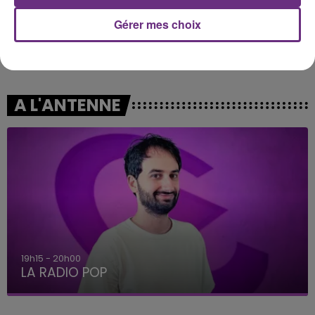
Gérer mes choix
AMIR
RAYE
A L'imparfaite
Where Is My Husband!
A L'ANTENNE
5h00 - 6h00
LE BEST OF DE LA FAMILLE CHAMPAGNE FM