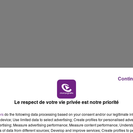
6h00 - 10h00
LA FAMILLE
LE
Contin
ns ce
second opus
:
euses. J’aimerais bien que ce soit un album de chanson
es. Je veux aussi qu’il contienne des airs qui me
Le respect de votre vie privée est notre priorité
remier album.
» déclare-t-il.
ers
do the following data processing based on your consent and/or our legitimate int
 personnel
entre ses
débuts
,
The Voice
et sa
vie
device; Use limited data to select advertising; Create profiles for personalised adver
vertising; Measure advertising performance; Measure content performance; Unders
14h00 - 15h00
ns of data from different sources; Develop and improve services; Create profiles to 