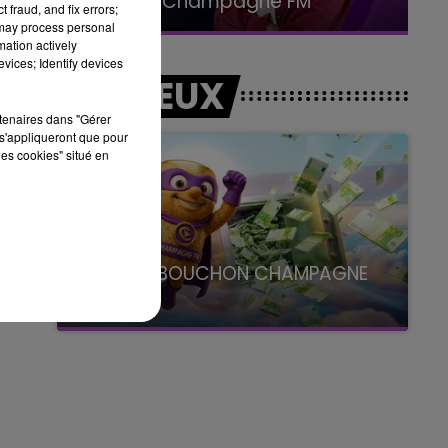
Le Club Champagne FM
 fraud, and fix errors;
 may process personal
mation actively
vices; Identify devices
la
LES JEUX
rtenaires dans "Gérer
s'appliqueront que pour
les cookies" situé en
LE SUPER BOUCHON CHAMPAGNE
FM
avec La Famille Champagne FM, à 8H10