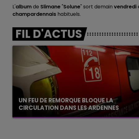
L'
album
de
Slimane
"
Solune
" sort demain
vendredi
e
champardennais
habituels.
FIL D'ACTUS
UN FEU DE REMORQUE BLOQUE LA
CIRCULATION DANS LES ARDENNES
Un feu de remorque s'est déclaré ce mercredi
en fin de matinée sur l'A34.