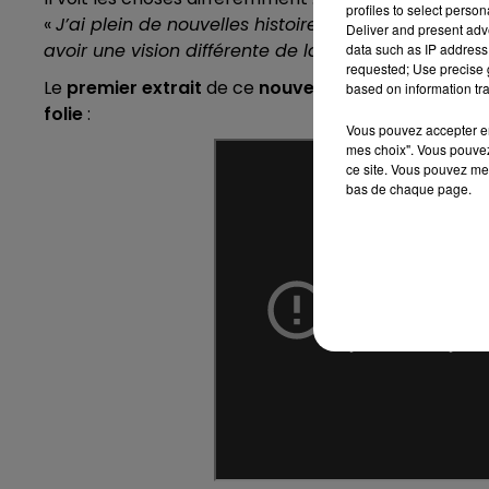
LE TICKET DE CAISSE
profiles to select person
«
J’ai plein de nouvelles histoires, j’ai grandi. Ap
Deliver and present adv
avoir une vision différente de la vie. J’ai besoin de
data such as IP address 
requested; Use precise g
Le
premier extrait
de ce
nouvel album
est "
J'en Sui
based on information tra
folie
:
Vous pouvez accepter en 
mes choix". Vous pouvez
ce site. Vous pouvez met
bas de chaque page.