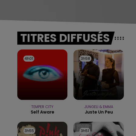
TITRES DIFFUSÉS
4h01
4h01
3h58
3h58
TEMPER CITY
JUNGELI & EMMA
Self Aware
Juste Un Peu
3h55
3h55
3h51
3h51