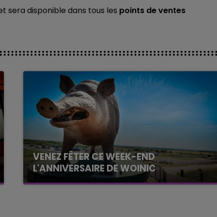
t sera disponible dans tous les
points de ventes
VENEZ FÊTER CE WEEK-END
L'ANNIVERSAIRE DE WOINIC
Ce samedi 8 août sera un grand jour :
l'anniversaire du plus gros sanglier du monde.
Une fête est donc organisée et vous êtes tous
conviés !