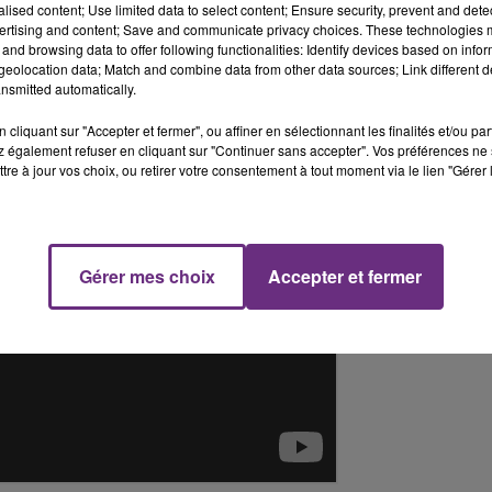
La Radio Pop
alised content; Use limited data to select content; Ensure security, prevent and detect
rès ce qui m’est arrivé avec « The Voice », je commence à
ertising and content; Save and communicate privacy choices. These technologies
 raconter ça.
» explique-t-il.
and browsing data to offer following functionalities: Identify devices based on infor
eolocation data; Match and combine data from other data sources; Link different de
s Là
", l'histoire d'un
homme
qui sombre petit à petit dans 
nsmitted automatically.
cliquant sur "Accepter et fermer", ou affiner en sélectionnant les finalités et/ou pa
 également refuser en cliquant sur "Continuer sans accepter". Vos préférences ne 
tre à jour vos choix, ou retirer votre consentement à tout moment via le lien "Gérer 
Gérer mes choix
Accepter et fermer