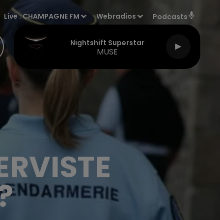
Live :
CHAMPAGNE FM
Webradios
Podcasts
Nightshift Superstar
MUSE
ERVISTE
?