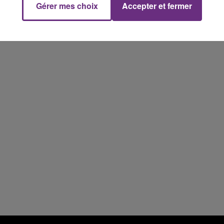
Gérer mes choix
Accepter et fermer
10h00 - 14h00
LE TICKET DE CAISSE