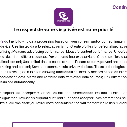
Contin
6h00 - 10h00
LA FAMILLE
Le respect de votre vie privée est notre priorité
ers
do the following data processing based on your consent and/or our legitimate int
device; Use limited data to select advertising; Create profiles for personalised adver
vertising; Measure advertising performance; Measure content performance; Unders
ns of data from different sources; Develop and improve services; Create profiles to 
alised content; Use limited data to select content; Ensure security, prevent and detect
ertising and content; Save and communicate privacy choices. These technologies
and browsing data to offer following functionalities: Identify devices based on infor
VENEZ FÊTER CE WEEK-END
eolocation data; Match and combine data from other data sources; Link different de
nsmitted automatically.
L'ANNIVERSAIRE DE WOINIC
Ce samedi 8 août sera un grand jour :
cliquant sur "Accepter et fermer", ou affiner en sélectionnant les finalités et/ou pa
l'anniversaire du plus gros sanglier du monde.
 également refuser en cliquant sur "Continuer sans accepter". Vos préférences ne 
tre à jour vos choix, ou retirer votre consentement à tout moment via le lien "Gérer 
Une fête est donc organisée et vous êtes tous
conviés !