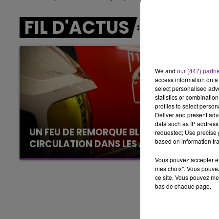
5h00 - 6h00
LE BEST OF DE LA FAMILLE
FIL D'ACTUS
CHAMPAGNE FM
We and
our (447) partn
access information on a 
select personalised ad
statistics or combinatio
profiles to select person
Deliver and present adv
data such as IP address 
UN FEU DE REMORQUE BLOQUE LA
requested; Use precise g
based on information tra
CIRCULATION DANS LES ARDENNES
Un feu de remorque s'est déclaré ce mercredi
Vous pouvez accepter en 
en fin de matinée sur l'A34.
mes choix". Vous pouvez
ce site. Vous pouvez met
bas de chaque page.