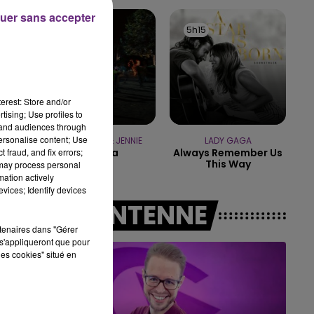
uer sans accepter
10h00 - 14h00
5h18
5h18
5h15
5h15
LE TICKET DE CAISSE
erest: Store and/or
tising; Use profiles to
tand audiences through
personalise content; Use
TAME IMPALA & JENNIE
LADY GAGA
 fraud, and fix errors;
Dracula
Always Remember Us
This Way
 may process personal
mation actively
vices; Identify devices
A L'ANTENNE
rtenaires dans "Gérer
s'appliqueront que pour
les cookies" situé en