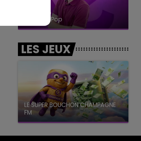
14h00 - 15h00
La Radio Pop
LES JEUX
LE SUPER BOUCHON CHAMPAGNE
FM
avec La Famille Champagne FM, à 8H10