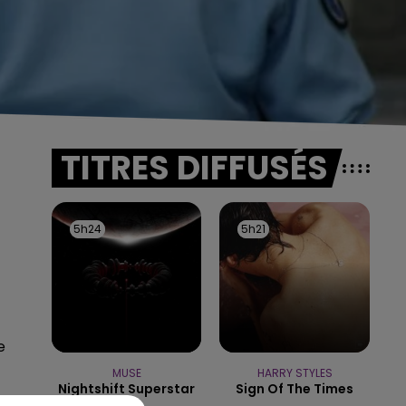
TITRES DIFFUSÉS
5h24
5h24
5h21
5h21
e
MUSE
HARRY STYLES
Nightshift Superstar
Sign Of The Times