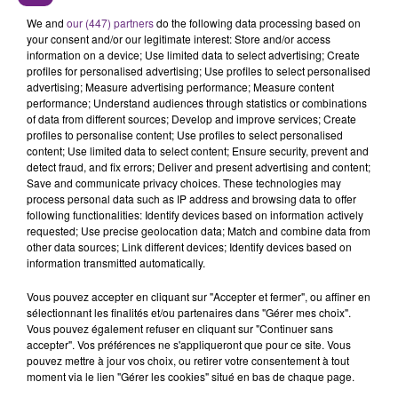
SES PORTES
We and
our (447) partners
do the following data processing based on
C'était l'une des institutions du centre-ville
your consent and/or our legitimate interest: Store and/or access
information on a device; Use limited data to select advertising; Create
rémois. Le magasin JouéClub est contraint de
profiles for personalised advertising; Use profiles to select personalised
fermer ses portes.
advertising; Measure advertising performance; Measure content
TITRES DIFFUSÉS
performance; Understand audiences through statistics or combinations
of data from different sources; Develop and improve services; Create
profiles to personalise content; Use profiles to select personalised
content; Use limited data to select content; Ensure security, prevent and
11h44
11h44
11h41
11h41
detect fraud, and fix errors; Deliver and present advertising and content;
Save and communicate privacy choices. These technologies may
process personal data such as IP address and browsing data to offer
following functionalities: Identify devices based on information actively
requested; Use precise geolocation data; Match and combine data from
other data sources; Link different devices; Identify devices based on
information transmitted automatically.
Vous pouvez accepter en cliquant sur "Accepter et fermer", ou affiner en
sélectionnant les finalités et/ou partenaires dans "Gérer mes choix".
Vous pouvez également refuser en cliquant sur "Continuer sans
PRAS
ORIA
accepter". Vos préférences ne s'appliqueront que pour ce site. Vous
Ghetto Supastar
Soiree Mondaine
pouvez mettre à jour vos choix, ou retirer votre consentement à tout
moment via le lien "Gérer les cookies" situé en bas de chaque page.
11h39
11h39
11h36
11h36