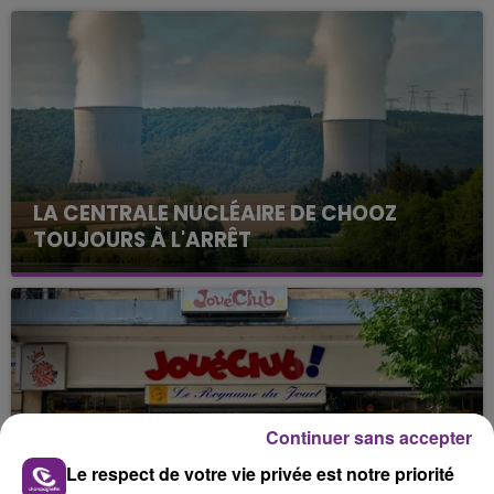
LA CENTRALE NUCLÉAIRE DE CHOOZ
TOUJOURS À L'ARRÊT
Cela fait déjà une semaine que la centrale
nucléaire ardennaise est à l'arrêt. Une situation
justifiée par la sécheresse intense qui est toujours
présente.
Continuer sans accepter
Le respect de votre vie privée est notre priorité
LE MAGASIN JOUÉCLUB DE REIMS FERME