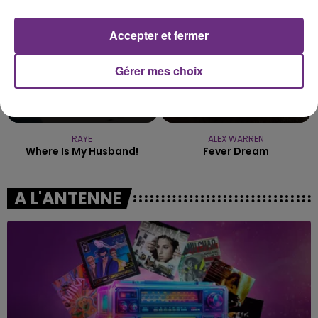
Accepter et fermer
Gérer mes choix
RAYE
ALEX WARREN
Where Is My Husband!
Fever Dream
A L'ANTENNE