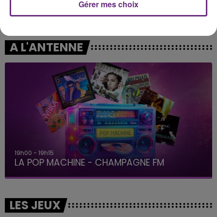
Gérer mes choix
LEWIS CAPALDI
NAÏKA
Forget Me
One Track Mind
A L'ANTENNE
19h15 - 20h00
LA RADIO POP
LES JEUX