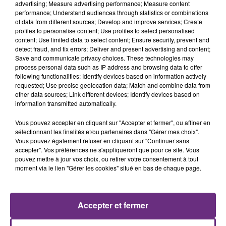
advertising; Measure advertising performance; Measure content
performance; Understand audiences through statistics or combinations
of data from different sources; Develop and improve services; Create
profiles to personalise content; Use profiles to select personalised
content; Use limited data to select content; Ensure security, prevent and
detect fraud, and fix errors; Deliver and present advertising and content;
Save and communicate privacy choices. These technologies may
process personal data such as IP address and browsing data to offer
following functionalities: Identify devices based on information actively
requested; Use precise geolocation data; Match and combine data from
other data sources; Link different devices; Identify devices based on
LEONA LEWIS
JENNIFER LOPEZ & DAVID GUETTA
information transmitted automatically.
Bleeding Love
Save Me Tonight
Vous pouvez accepter en cliquant sur "Accepter et fermer", ou affiner en
13h30
13h30
13h26
13h26
sélectionnant les finalités et/ou partenaires dans "Gérer mes choix".
Vous pouvez également refuser en cliquant sur "Continuer sans
accepter". Vos préférences ne s'appliqueront que pour ce site. Vous
pouvez mettre à jour vos choix, ou retirer votre consentement à tout
moment via le lien "Gérer les cookies" situé en bas de chaque page.
Accepter et fermer