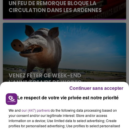
UN FEU DE REMORQUE BLOQUE LA
CIRCULATION DANS LES ARDENNES
Un feu de remorque s'est déclaré ce mercredi en
fin de matinée sur l'A34.
VENEZ FÊTER CE WEEK-END
L'ANNIVERSAIRE DE WOINIC
Continuer sans accepter
Ce samedi 8 août sera un grand jour :
l'anniversaire du plus gros sanglier du monde.
Le respect de votre vie privée est notre priorité
Une fête est donc organisée et vous êtes tous
TITRES DIFFUSÉS
conviés !
We and
our (447) partners
do the following data processing based on
your consent and/or our legitimate interest: Store and/or access
information on a device; Use limited data to select advertising; Create
13h40
13h40
13h37
13h37
profiles for personalised advertising; Use profiles to select personalised