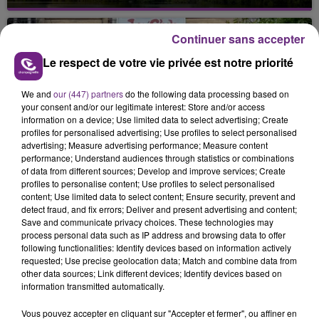
Cela fait déjà une semaine que la centrale
nucléaire ardennaise est à l'arrêt. Une situation
justifiée par la sécheresse intense qui est toujours
Continuer sans accepter
présente.
Le respect de votre vie privée est notre priorité
We and
our (447) partners
do the following data processing based on
your consent and/or our legitimate interest: Store and/or access
information on a device; Use limited data to select advertising; Create
profiles for personalised advertising; Use profiles to select personalised
LE MAGASIN JOUÉCLUB DE REIMS FERME
advertising; Measure advertising performance; Measure content
performance; Understand audiences through statistics or combinations
SES PORTES
of data from different sources; Develop and improve services; Create
C'était l'une des institutions du centre-ville
profiles to personalise content; Use profiles to select personalised
content; Use limited data to select content; Ensure security, prevent and
rémois. Le magasin JouéClub est contraint de
detect fraud, and fix errors; Deliver and present advertising and content;
fermer ses portes.
Save and communicate privacy choices. These technologies may
TITRES DIFFUSÉS
process personal data such as IP address and browsing data to offer
following functionalities: Identify devices based on information actively
requested; Use precise geolocation data; Match and combine data from
7h03
7h03
6h57
6h57
other data sources; Link different devices; Identify devices based on
information transmitted automatically.
Vous pouvez accepter en cliquant sur "Accepter et fermer", ou affiner en