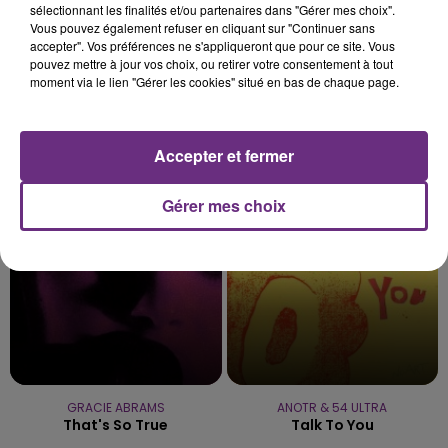
sélectionnant les finalités et/ou partenaires dans "Gérer mes choix".
Vous pouvez également refuser en cliquant sur "Continuer sans
accepter". Vos préférences ne s'appliqueront que pour ce site. Vous
pouvez mettre à jour vos choix, ou retirer votre consentement à tout
moment via le lien "Gérer les cookies" situé en bas de chaque page.
ALEX WARREN
AMIR
Accepter et fermer
Fever Dream
A L'imparfaite
6h54
6h54
Gérer mes choix
6h49
6h49
GRACIE ABRAMS
ANOTR & 54 ULTRA
That's So True
Talk To You