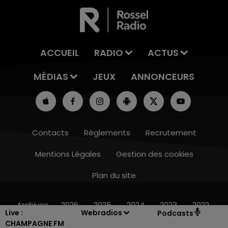
ACCUEIL
RADIO
ACTUS
MÉDIAS
JEUX
ANNONCEURS
Contacts
Règlements
Recrutement
Mentions Légales
Gestion des cookies
Plan du site
h00
19h00
PAGNE FM
LA POP MACHINE
Archives
2026
2025
2024
2023
2022
Live :
Webradios
Podcasts
CHAMPAGNE FM