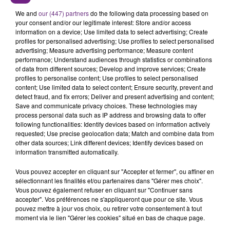
L'ANNIVERSAIRE DE WOINIC
We and
our (447) partners
do the following data processing based on
Ce samedi 8 août sera un grand jour :
your consent and/or our legitimate interest: Store and/or access
information on a device; Use limited data to select advertising; Create
l'anniversaire du plus gros sanglier du monde.
profiles for personalised advertising; Use profiles to select personalised
Une fête est donc organisée et vous êtes tous
advertising; Measure advertising performance; Measure content
TITRES DIFFUSÉS
conviés !
performance; Understand audiences through statistics or combinations
of data from different sources; Develop and improve services; Create
profiles to personalise content; Use profiles to select personalised
content; Use limited data to select content; Ensure security, prevent and
13h30
13h30
13h26
13h26
detect fraud, and fix errors; Deliver and present advertising and content;
Save and communicate privacy choices. These technologies may
process personal data such as IP address and browsing data to offer
following functionalities: Identify devices based on information actively
requested; Use precise geolocation data; Match and combine data from
other data sources; Link different devices; Identify devices based on
information transmitted automatically.
Vous pouvez accepter en cliquant sur "Accepter et fermer", ou affiner en
sélectionnant les finalités et/ou partenaires dans "Gérer mes choix".
Vous pouvez également refuser en cliquant sur "Continuer sans
LEWIS CAPALDI
NAÏKA
accepter". Vos préférences ne s'appliqueront que pour ce site. Vous
Forget Me
One Track Mind
pouvez mettre à jour vos choix, ou retirer votre consentement à tout
moment via le lien "Gérer les cookies" situé en bas de chaque page.
13h22
13h22
13h19
13h19