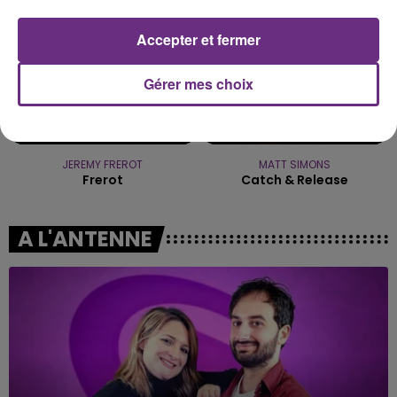
Accepter et fermer
Gérer mes choix
JEREMY FREROT
MATT SIMONS
Frerot
Catch & Release
A L'ANTENNE