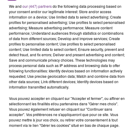
L'ORDRE SUR LES CONDITIONS DE...
We and
our (447) partners
do the following data processing based on
Alors que les dates de début des vendange 2026
your consent and/or our legitimate interest: Store and/or access
s'est avéré être plus précoce que prévu,
information on a device; Use limited data to select advertising; Create
profiles for personalised advertising; Use profiles to select personalised
l'inspection du Travail en profite pour rappeler
TITRES DIFFUSÉS
advertising; Measure advertising performance; Measure content
les conditions de...
performance; Understand audiences through statistics or combinations
of data from different sources; Develop and improve services; Create
profiles to personalise content; Use profiles to select personalised
6h20
6h20
6h17
6h17
content; Use limited data to select content; Ensure security, prevent and
detect fraud, and fix errors; Deliver and present advertising and content;
Save and communicate privacy choices. These technologies may
process personal data such as IP address and browsing data to offer
following functionalities: Identify devices based on information actively
requested; Use precise geolocation data; Match and combine data from
other data sources; Link different devices; Identify devices based on
information transmitted automatically.
Vous pouvez accepter en cliquant sur "Accepter et fermer", ou affiner en
sélectionnant les finalités et/ou partenaires dans "Gérer mes choix".
Vous pouvez également refuser en cliquant sur "Continuer sans
TAME IMPALA & JENNIE
ED SHEERAN
Dracula
Bad Habits
accepter". Vos préférences ne s'appliqueront que pour ce site. Vous
pouvez mettre à jour vos choix, ou retirer votre consentement à tout
moment via le lien "Gérer les cookies" situé en bas de chaque page.
6h14
6h14
6h10
6h10