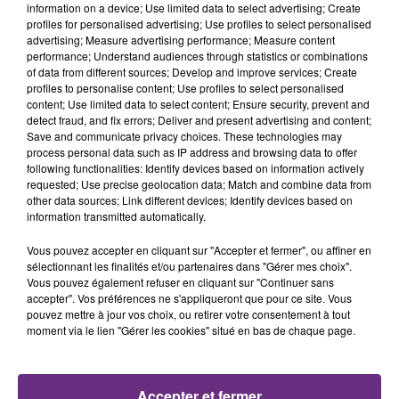
TITRES DIFFUSÉS
conviés !
information on a device; Use limited data to select advertising; Create
profiles for personalised advertising; Use profiles to select personalised
advertising; Measure advertising performance; Measure content
performance; Understand audiences through statistics or combinations
5h47
5h47
5h44
5h44
of data from different sources; Develop and improve services; Create
profiles to personalise content; Use profiles to select personalised
content; Use limited data to select content; Ensure security, prevent and
detect fraud, and fix errors; Deliver and present advertising and content;
Save and communicate privacy choices. These technologies may
process personal data such as IP address and browsing data to offer
following functionalities: Identify devices based on information actively
requested; Use precise geolocation data; Match and combine data from
other data sources; Link different devices; Identify devices based on
information transmitted automatically.
BENSON BOONE
PIERRE DE MAERE
Vous pouvez accepter en cliquant sur "Accepter et fermer", ou affiner en
Beautiful Things
Je Pense A Vous
sélectionnant les finalités et/ou partenaires dans "Gérer mes choix".
Vous pouvez également refuser en cliquant sur "Continuer sans
5h40
5h40
5h38
5h38
accepter". Vos préférences ne s'appliqueront que pour ce site. Vous
pouvez mettre à jour vos choix, ou retirer votre consentement à tout
moment via le lien "Gérer les cookies" situé en bas de chaque page.
Accepter et fermer