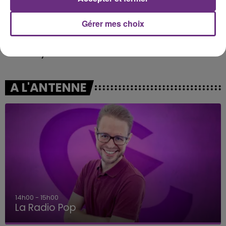
Gérer mes choix
COLDPLAY
MANON LISA
A Sky Full Of Stars
Le Petit Pecheur
A L'ANTENNE
14h00 - 15h00
La Radio Pop