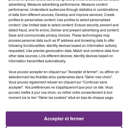
advertising; Measure advertising performance; Measure content
SI TOUT LE MONDE FAIT ÇA, MOI L'ANNÉE
performance; Understand audiences through statistics or combinations
PROCHAINE JE VENDANGE EN...
of data from different sources; Develop and improve services; Create
profiles to personalise content; Use profiles to select personalised
La vendange en Champagne a débuté ce jeudi 6
content; Use limited data to select content; Ensure security, prevent and
août dans la commune de Montgueux (Aube). Du
detect fraud, and fix errors; Deliver and present advertising and content;
jamais vu !
Save and communicate privacy choices. These technologies may
process personal data such as IP address and browsing data to offer
following functionalities: Identify devices based on information actively
requested; Use precise geolocation data; Match and combine data from
other data sources; Link different devices; Identify devices based on
information transmitted automatically.
Vous pouvez accepter en cliquant sur "Accepter et fermer", ou affiner en
sélectionnant les finalités et/ou partenaires dans "Gérer mes choix".
L'INSPECTION DU TRAVAIL RAPPELLE À
Vous pouvez également refuser en cliquant sur "Continuer sans
L'ORDRE SUR LES CONDITIONS DE...
accepter". Vos préférences ne s'appliqueront que pour ce site. Vous
pouvez mettre à jour vos choix, ou retirer votre consentement à tout
Alors que les dates de début des vendange 2026
moment via le lien "Gérer les cookies" situé en bas de chaque page.
s'est avéré être plus précoce que prévu,
l'inspection du Travail en profite pour rappeler
TITRES DIFFUSÉS
les conditions de...
Accepter et fermer