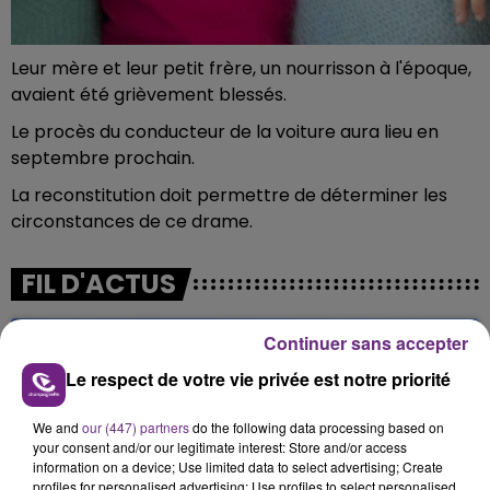
Leur mère et leur petit frère, un nourrisson à l'époque,
avaient été grièvement blessés.
Le procès du conducteur de la voiture aura lieu en
septembre prochain.
La reconstitution doit permettre de déterminer les
circonstances de ce drame.
FIL D'ACTUS
Continuer sans accepter
Le respect de votre vie privée est notre priorité
We and
our (447) partners
do the following data processing based on
your consent and/or our legitimate interest: Store and/or access
information on a device; Use limited data to select advertising; Create
profiles for personalised advertising; Use profiles to select personalised