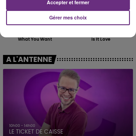
Accepter et fermer
Gérer mes choix
ANGELE & JUSTICE
LOREEN
What You Want
Is It Love
A L'ANTENNE
10h00 - 14h00
LE TICKET DE CAISSE