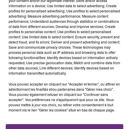
your consent and/or our legitimate interest: Store and/or access
fermer ses portes.
TITRES DIFFUSÉS
information on a device; Use limited data to select advertising; Create
profiles for personalised advertising; Use profiles to select personalised
advertising; Measure advertising performance; Measure content
performance; Understand audiences through statistics or combinations
19h48
19h48
19h45
19h45
of data from different sources; Develop and improve services; Create
profiles to personalise content; Use profiles to select personalised
content; Use limited data to select content; Ensure security, prevent and
detect fraud, and fix errors; Deliver and present advertising and content;
Save and communicate privacy choices. These technologies may
process personal data such as IP address and browsing data to offer
following functionalities: Identify devices based on information actively
requested; Use precise geolocation data; Match and combine data from
other data sources; Link different devices; Identify devices based on
information transmitted automatically.
JEREMY FREROT
KALEO
Vous pouvez accepter en cliquant sur "Accepter et fermer", ou affiner en
Frerot
Way Down We Go
sélectionnant les finalités et/ou partenaires dans "Gérer mes choix".
Vous pouvez également refuser en cliquant sur "Continuer sans
accepter". Vos préférences ne s'appliqueront que pour ce site. Vous
19h42
19h42
19h40
19h40
pouvez mettre à jour vos choix, ou retirer votre consentement à tout
moment via le lien "Gérer les cookies" situé en bas de chaque page.