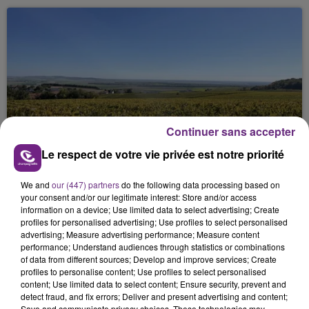
Continuer sans accepter
SI TOUT LE MONDE FAIT ÇA, MOI L'ANNÉE
PROCHAINE JE VENDANGE EN...
Le respect de votre vie privée est notre priorité
La vendange en Champagne a débuté ce jeudi 6
août dans la commune de Montgueux (Aube). Du
We and
our (447) partners
do the following data processing based on
your consent and/or our legitimate interest: Store and/or access
jamais vu !
information on a device; Use limited data to select advertising; Create
profiles for personalised advertising; Use profiles to select personalised
advertising; Measure advertising performance; Measure content
performance; Understand audiences through statistics or combinations
of data from different sources; Develop and improve services; Create
profiles to personalise content; Use profiles to select personalised
content; Use limited data to select content; Ensure security, prevent and
detect fraud, and fix errors; Deliver and present advertising and content;
L'INSPECTION DU TRAVAIL RAPPELLE À
Save and communicate privacy choices. These technologies may