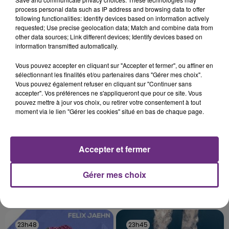
L'ORDRE SUR LES CONDITIONS DE...
process personal data such as IP address and browsing data to offer
following functionalities: Identify devices based on information actively
Alors que les dates de début des vendange 2026
requested; Use precise geolocation data; Match and combine data from
s'est avéré être plus précoce que prévu,
other data sources; Link different devices; Identify devices based on
information transmitted automatically.
l'inspection du Travail en profite pour rappeler
TITRES DIFFUSÉS
les conditions de...
Vous pouvez accepter en cliquant sur "Accepter et fermer", ou affiner en
sélectionnant les finalités et/ou partenaires dans "Gérer mes choix".
Vous pouvez également refuser en cliquant sur "Continuer sans
23h54
23h54
23h51
23h51
accepter". Vos préférences ne s'appliqueront que pour ce site. Vous
pouvez mettre à jour vos choix, ou retirer votre consentement à tout
moment via le lien "Gérer les cookies" situé en bas de chaque page.
Accepter et fermer
Gérer mes choix
ADELE CASTILLON
ROSA LINN
Ete Avec Toi
Snap
23h48
23h48
23h45
23h45