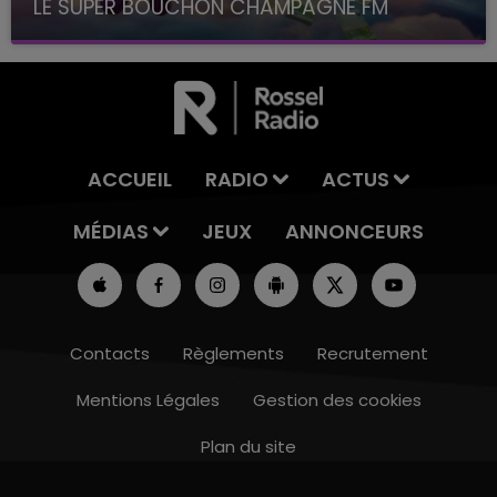
LE SUPER BOUCHON CHAMPAGNE FM
avec La Famille Champagne FM, à 8H10
ACCUEIL
RADIO
ACTUS
MÉDIAS
JEUX
ANNONCEURS
Contacts
Règlements
Recrutement
Mentions Légales
Gestion des cookies
Plan du site
19h00 - 19h15
LA POP MACHINE - CHAMPAGNE FM