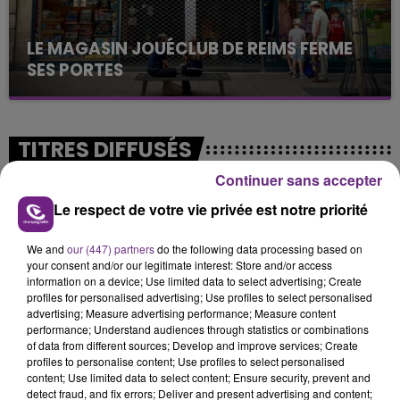
LE MAGASIN JOUÉCLUB DE REIMS FERME
SES PORTES
C'était l'une des institutions du centre-ville
rémois. Le magasin JouéClub est contraint de
fermer ses portes.
TITRES DIFFUSÉS
Continuer sans accepter
14h15
14h15
14h07
14h07
Le respect de votre vie privée est notre priorité
We and
our (447) partners
do the following data processing based on
your consent and/or our legitimate interest: Store and/or access
information on a device; Use limited data to select advertising; Create
profiles for personalised advertising; Use profiles to select personalised
advertising; Measure advertising performance; Measure content
performance; Understand audiences through statistics or combinations
of data from different sources; Develop and improve services; Create
profiles to personalise content; Use profiles to select personalised
content; Use limited data to select content; Ensure security, prevent and
MARGUERITE
OFENBACH & STARSAILOR
detect fraud, and fix errors; Deliver and present advertising and content;