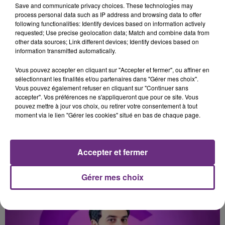
Les Filles, Les Meufs
Four To The Floor
Save and communicate privacy choices. These technologies may
process personal data such as IP address and browsing data to offer
following functionalities: Identify devices based on information actively
14h04
14h04
14h00
14h00
requested; Use precise geolocation data; Match and combine data from
other data sources; Link different devices; Identify devices based on
information transmitted automatically.
Vous pouvez accepter en cliquant sur "Accepter et fermer", ou affiner en
sélectionnant les finalités et/ou partenaires dans "Gérer mes choix".
Vous pouvez également refuser en cliquant sur "Continuer sans
accepter". Vos préférences ne s'appliqueront que pour ce site. Vous
pouvez mettre à jour vos choix, ou retirer votre consentement à tout
moment via le lien "Gérer les cookies" situé en bas de chaque page.
TOVE LO
CHRISTOPHE MAE
Habits (stay High)
La Lune
Accepter et fermer
A L'ANTENNE
Gérer mes choix