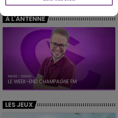
La Recette
Self Aware
A L'ANTENNE
16h00 - 20h00
LE WEEK-END CHAMPAGNE FM
LES JEUX