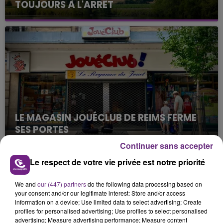
TOUJOURS À L'ARRÊT
Cela fait déjà une semaine que la centrale
nucléaire ardennaise est à l'arrêt. Une situation
justifiée par la sécheresse intense qui est toujours
présente.
LE MAGASIN JOUÉCLUB DE REIMS FERME
SES PORTES
C'était l'une des institutions du centre-ville
Continuer sans accepter
rémois. Le magasin JouéClub est contraint de
Le respect de votre vie privée est notre priorité
fermer ses portes.
TITRES DIFFUSÉS
We and
our (447) partners
do the following data processing based on
your consent and/or our legitimate interest: Store and/or access
information on a device; Use limited data to select advertising; Create
9h46
9h46
9h43
9h43
profiles for personalised advertising; Use profiles to select personalised
advertising; Measure advertising performance; Measure content