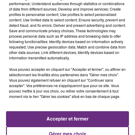
performance; Understand audiences through statistics or combinations
of data from different sources; Develop and improve services; Create
profiles to personalise content; Use profiles to select personalised
content; Use limited data to select content; Ensure security, prevent and
detect fraud, and fix errors; Deliver and present advertising and content;
Save and communicate privacy choices. These technologies may
process personal data such as IP address and browsing data to offer
following functionalities: Identify devices based on information actively
requested; Use precise geolocation data; Match and combine data from
GEORGE EZRA
MYLES SMITH & NIALL HORAN
other data sources; Link different devices; Identify devices based on
Budapest
Drive Safe
information transmitted automatically.
Vous pouvez accepter en cliquant sur "Accepter et fermer", ou affiner en
9h40
9h40
9h37
9h37
sélectionnant les finalités et/ou partenaires dans "Gérer mes choix".
Vous pouvez également refuser en cliquant sur "Continuer sans
accepter". Vos préférences ne s'appliqueront que pour ce site. Vous
pouvez mettre à jour vos choix, ou retirer votre consentement à tout
moment via le lien "Gérer les cookies" situé en bas de chaque page.
Accepter et fermer
JECK & CARLA
TEMPER CITY
Gérer mes choix