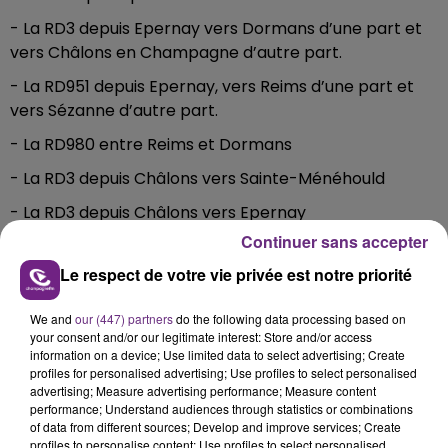
- La RD3 depuis Epernay vers Dormans d’une part et
vers Châlons en Champagne d’autre part.
- La RD951 depuis Epernay, vers Reims d’une part et
vers Sézanne d’autre part.
- La RD980 entre Reims et Dormans
- La RD3 depuis Châlons vers Sainte-Ménéhould
- La RD3 depuis Châlons vers Epernay
Continuer sans accepter
- La RD5 depuis le périphérique de Châlons vers Fère-
Champenoise
Le respect de votre vie privée est notre priorité
- La RD933 depuis Châlons vers Montmirail
We and
our (447) partners
do the following data processing based on
- La RD944 depuis la Veuve vers Reims - La RD977
your consent and/or our legitimate interest: Store and/or access
information on a device; Use limited data to select advertising; Create
depuis Châlons vers Sommesous
profiles for personalised advertising; Use profiles to select personalised
advertising; Measure advertising performance; Measure content
- La RD994 depuis Livry-Louvercy vers la Meuse
performance; Understand audiences through statistics or combinations
of data from different sources; Develop and improve services; Create
- La RD977 Châlons vers Suippes
profiles to personalise content; Use profiles to select personalised