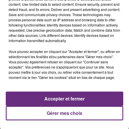
- La RD995 entre Vitry-le-François et Sermaize-les-
content; Use limited data to select content; Ensure security, prevent and
detect fraud, and fix errors; Deliver and present advertising and content;
Bains
Save and communicate privacy choices. These technologies may
process personal data such as IP address and browsing data to offer
following functionalities: Identify devices based on information actively
FIL D'ACTUS
requested; Use precise geolocation data; Match and combine data from
other data sources; Link different devices; Identify devices based on
information transmitted automatically.
Vous pouvez accepter en cliquant sur "Accepter et fermer", ou affiner en
sélectionnant les finalités et/ou partenaires dans "Gérer mes choix".
Vous pouvez également refuser en cliquant sur "Continuer sans
accepter". Vos préférences ne s'appliqueront que pour ce site. Vous
pouvez mettre à jour vos choix, ou retirer votre consentement à tout
moment via le lien "Gérer les cookies" situé en bas de chaque page.
UN FEU DE REMORQUE BLOQUE LA
CIRCULATION DANS LES ARDENNES
Accepter et fermer
Un feu de remorque s'est déclaré ce mercredi en
fin de matinée sur l'A34.
Gérer mes choix