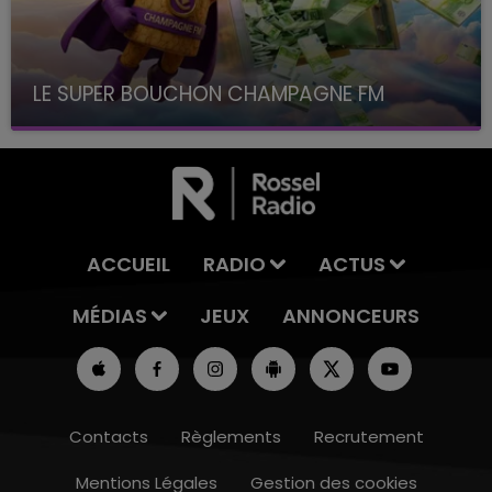
LE SUPER BOUCHON CHAMPAGNE FM
avec La Famille Champagne FM, à 8H10
ACCUEIL
RADIO
ACTUS
MÉDIAS
JEUX
ANNONCEURS
Contacts
Règlements
Recrutement
Mentions Légales
Gestion des cookies