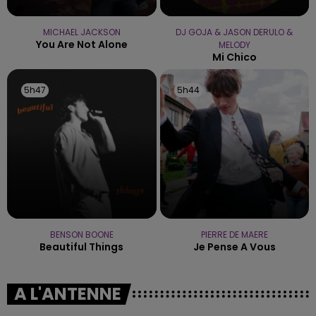
MICHAEL JACKSON
DJ GOJA & JASON DERULO &
You Are Not Alone
MELODY
Mi Chico
5h47
5h47
5h44
5h44
BENSON BOONE
PIERRE DE MAERE
Beautiful Things
Je Pense A Vous
A L'ANTENNE