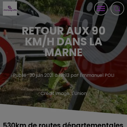
RETOUR AUX 90
KM/H DANS LA
MARNE
Publié : 30 juin 2021 à 19h13 par Emmanuel POLI
Crédit image:
L'Union
530km de routes départementales