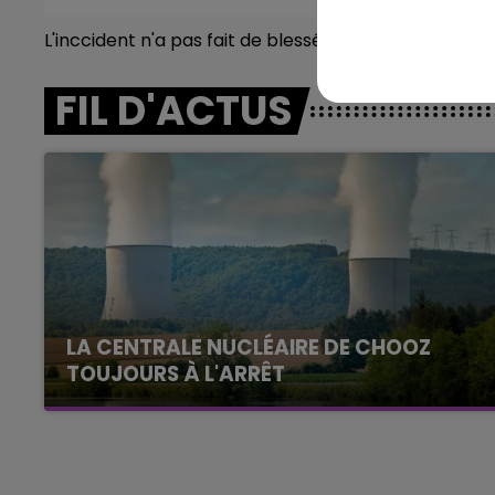
L'inccident n'a pas fait de blessé.
7h00 - 12h00
GNE FM
LE WEEK-END CHAMPAGNE F
FIL D'ACTUS
LA CENTRALE NUCLÉAIRE DE CHOOZ
TOUJOURS À L'ARRÊT
Cela fait déjà une semaine que la centrale
nucléaire ardennaise est à l'arrêt. Une situation
justifiée par la sécheresse intense qui est
toujours présente.