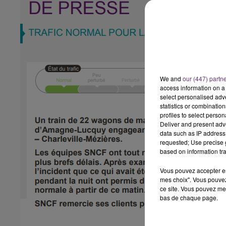
16h00 - 20h00
LE WEEK-END CHAMPAGNE FM
We and
our (447) partn
access information on a 
select personalised ad
statistics or combinatio
profiles to select person
Deliver and present adv
data such as IP address 
requested; Use precise g
based on information tra
Vous pouvez accepter en 
mes choix". Vous pouvez
ce site. Vous pouvez met
bas de chaque page.