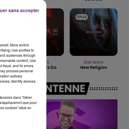
16h00 - 20h00
uer sans accepter
LE WEEK-END CHAMPAGNE FM
15h27
15h27
15h24
15h24
erest: Store and/or
tising; Use profiles to
tand audiences through
personalise content; Use
MAROON 5
BEBE REXHA
 fraud, and fix errors;
What Lovers Do
New Religion
 may process personal
mation actively
vices; Identify devices
A L'ANTENNE
rtenaires dans "Gérer
s'appliqueront que pour
les cookies" situé en