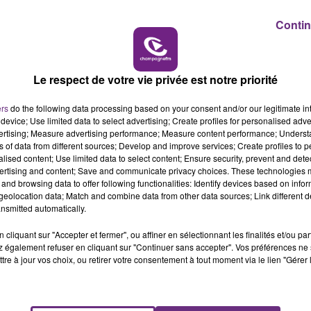
7h00 - 12h00
Contin
LE WEEK-END CHAMPAGNE FM
Le respect de votre vie privée est notre priorité
ers
do the following data processing based on your consent and/or our legitimate int
device; Use limited data to select advertising; Create profiles for personalised adver
vertising; Measure advertising performance; Measure content performance; Unders
ns of data from different sources; Develop and improve services; Create profiles to 
alised content; Use limited data to select content; Ensure security, prevent and detect
ertising and content; Save and communicate privacy choices. These technologies
and browsing data to offer following functionalities: Identify devices based on infor
eolocation data; Match and combine data from other data sources; Link different de
nsmitted automatically.
cliquant sur "Accepter et fermer", ou affiner en sélectionnant les finalités et/ou pa
 également refuser en cliquant sur "Continuer sans accepter". Vos préférences ne 
tre à jour vos choix, ou retirer votre consentement à tout moment via le lien "Gérer 