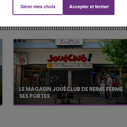
Gérer mes choix
Accepter et fermer
16h00 - 20h00
M
LE WEEK-END CHAMPAGNE FM
LE MAGASIN JOUÉCLUB DE REIMS FERME
SES PORTES
C'était l'une des institutions du centre-ville
rémois. Le magasin JouéClub est contraint de
fermer ses portes.