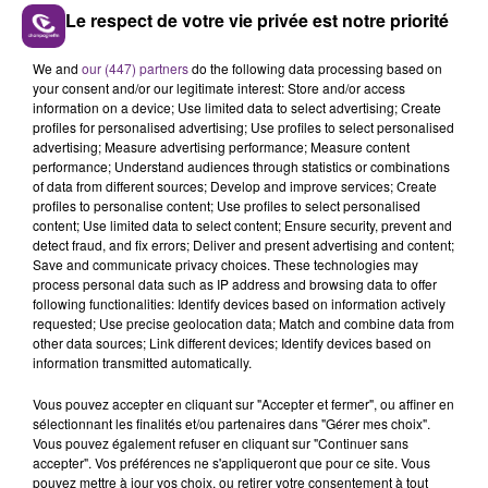
Le respect de votre vie privée est notre priorité
We and
our (447) partners
do the following data processing based on
LE MAGASIN JOUÉCLUB DE REIMS FERME
your consent and/or our legitimate interest: Store and/or access
SES PORTES
information on a device; Use limited data to select advertising; Create
C'était l'une des institutions du centre-ville
profiles for personalised advertising; Use profiles to select personalised
advertising; Measure advertising performance; Measure content
rémois. Le magasin JouéClub est contraint de
performance; Understand audiences through statistics or combinations
fermer ses portes.
of data from different sources; Develop and improve services; Create
TITRES DIFFUSÉS
profiles to personalise content; Use profiles to select personalised
content; Use limited data to select content; Ensure security, prevent and
detect fraud, and fix errors; Deliver and present advertising and content;
Save and communicate privacy choices. These technologies may
8h02
8h02
7h59
7h59
process personal data such as IP address and browsing data to offer
following functionalities: Identify devices based on information actively
requested; Use precise geolocation data; Match and combine data from
other data sources; Link different devices; Identify devices based on
information transmitted automatically.
Vous pouvez accepter en cliquant sur "Accepter et fermer", ou affiner en
sélectionnant les finalités et/ou partenaires dans "Gérer mes choix".
Vous pouvez également refuser en cliquant sur "Continuer sans
accepter". Vos préférences ne s'appliqueront que pour ce site. Vous
pouvez mettre à jour vos choix, ou retirer votre consentement à tout