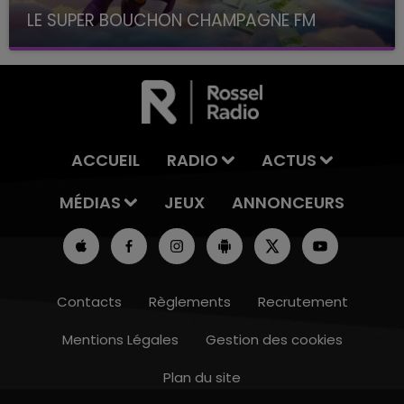
LE SUPER BOUCHON CHAMPAGNE FM
avec La Famille Champagne FM, à 8H10
ACCUEIL
RADIO
ACTUS
MÉDIAS
JEUX
ANNONCEURS
Contacts
Règlements
Recrutement
Mentions Légales
Gestion des cookies
Plan du site
7h00 - 12h00
LE WEEK-END CHAMPAGNE FM