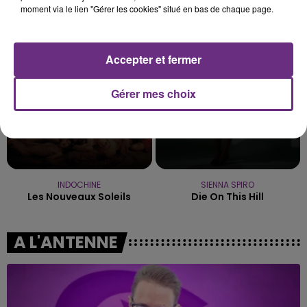
KATY PERRY
TEDDY SWIMS
moment via le lien "Gérer les cookies" situé en bas de chaque page.
Hot N' Cold
Mr Know It All
7h55
7h55
7h52
7h52
Accepter et fermer
Gérer mes choix
INDOCHINE
SIENNA SPIRO
Les Nouveaux Soleils
Die On This Hill
A L'ANTENNE