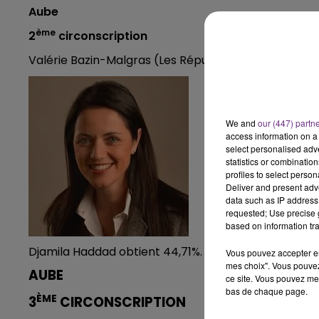
Aube
10h00 - 14h00
LE TICKET DE CAISSE
ème
2
circonscription
Valérie Bazin-Malgras (Les Républicains) est élue a
We and
our (447) partn
access information on a 
select personalised ad
statistics or combinatio
profiles to select person
Deliver and present adv
data such as IP address 
requested; Use precise g
based on information tra
Djamila Haddad obtient 44,71%.
Vous pouvez accepter en 
mes choix". Vous pouvez
AUBE
ce site. Vous pouvez met
bas de chaque page.
ÈME
3
CIRCONSCRIPTION