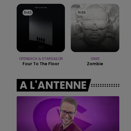
10h00 - 14h00
LE TICKET DE CAISSE
1h43
1h43
1h39
1h39
OFENBACH & STARSAILOR
GIMS
Four To The Floor
Zombie
A L'ANTENNE