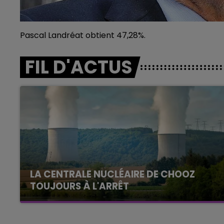
Pascal Landréat obtient 47,28%.
FIL D'ACTUS
LA CENTRALE NUCLÉAIRE DE CHOOZ
TOUJOURS À L'ARRÊT
Cela fait déjà une semaine que la centrale
nucléaire ardennaise est à l'arrêt. Une situation
justifiée par la sécheresse intense qui est