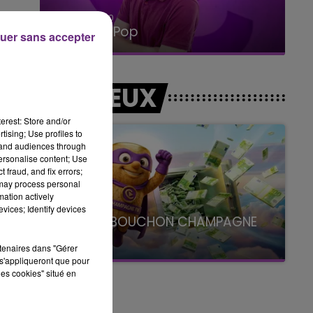
15h00 - 19h00
Le Club Champagne FM
uer sans accepter
LES JEUX
erest: Store and/or
tising; Use profiles to
tand audiences through
personalise content; Use
 fraud, and fix errors;
 may process personal
mation actively
vices; Identify devices
LE SUPER BOUCHON CHAMPAGNE
FM
rtenaires dans "Gérer
avec La Famille Champagne FM, à 8H10
s'appliqueront que pour
les cookies" situé en