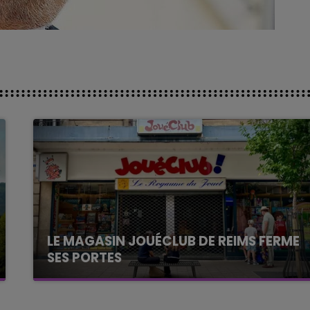
LE MAGASIN JOUÉCLUB DE REIMS FERME
SES PORTES
C'était l'une des institutions du centre-ville
rémois. Le magasin JouéClub est contraint de
fermer ses portes.