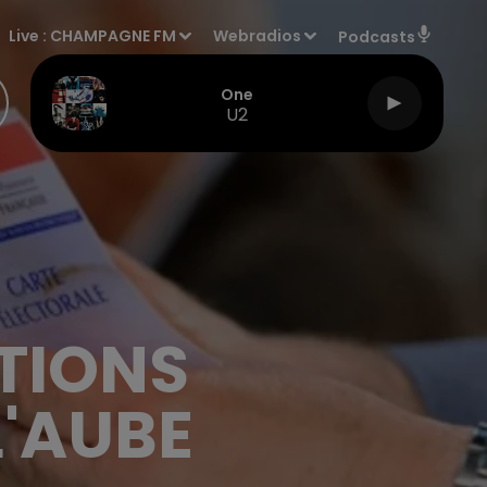
Live :
CHAMPAGNE FM
Webradios
Podcasts
One
U2
CTIONS
L'AUBE