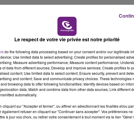
14h00 - 15h00
La Radio Pop
Contin
vec 55,29%.
Le respect de votre vie privée est notre priorité
ers
do the following data processing based on your consent and/or our legitimate int
device; Use limited data to select advertising; Create profiles for personalised adver
vertising; Measure advertising performance; Measure content performance; Unders
ns of data from different sources; Develop and improve services; Create profiles to 
alised content; Use limited data to select content; Ensure security, prevent and detect
ertising and content; Save and communicate privacy choices. These technologies
and browsing data to offer following functionalities: Identify devices based on infor
eolocation data; Match and combine data from other data sources; Link different de
nsmitted automatically.
cliquant sur "Accepter et fermer", ou affiner en sélectionnant les finalités et/ou pa
 également refuser en cliquant sur "Continuer sans accepter". Vos préférences ne 
tre à jour vos choix, ou retirer votre consentement à tout moment via le lien "Gérer 