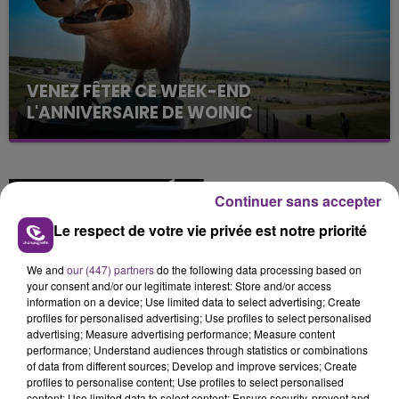
VENEZ FÊTER CE WEEK-END
L'ANNIVERSAIRE DE WOINIC
Ce samedi 8 août sera un grand jour :
l'anniversaire du plus gros sanglier du monde.
Une fête est donc organisée et vous êtes tous
TITRES DIFFUSÉS
conviés !
Continuer sans accepter
Le respect de votre vie privée est notre priorité
8h05
8h05
7h58
7h58
We and
our (447) partners
do the following data processing based on
your consent and/or our legitimate interest: Store and/or access
information on a device; Use limited data to select advertising; Create
profiles for personalised advertising; Use profiles to select personalised
advertising; Measure advertising performance; Measure content
performance; Understand audiences through statistics or combinations
of data from different sources; Develop and improve services; Create
profiles to personalise content; Use profiles to select personalised
content; Use limited data to select content; Ensure security, prevent and