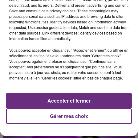
detect fraud, and fix errors; Deliver and present advertising and content;
JEREMY FREROT
OLIVIA DEAN
Save and communicate privacy choices. These technologies may
Frerot
So Easy (to Fall In Love)
process personal data such as IP address and browsing data to offer
following functionalities: Identify devices based on information actively
requested; Use precise geolocation data; Match and combine data from
7h55
7h55
7h48
7h48
other data sources; Link different devices; Identify devices based on
information transmitted automatically.
Vous pouvez accepter en cliquant sur "Accepter et fermer", ou affiner en
sélectionnant les finalités et/ou partenaires dans "Gérer mes choix".
Vous pouvez également refuser en cliquant sur "Continuer sans
accepter". Vos préférences ne s'appliqueront que pour ce site. Vous
pouvez mettre à jour vos choix, ou retirer votre consentement à tout
moment via le lien "Gérer les cookies" situé en bas de chaque page.
ANGELE & JUSTICE
JULIEN LIEB
What You Want
Dis-Moi Ou
Accepter et fermer
Gérer mes choix
A L'ANTENNE