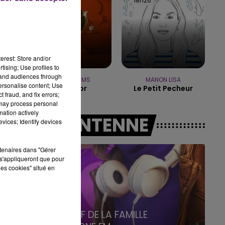
18h28
18h28
18h26
18h26
19h15 - 20h00
LA RADIO POP
erest: Store and/or
tising; Use profiles to
tand audiences through
TEDDY SWIMS
MANON LISA
personalise content; Use
The Door
Le Petit Pecheur
 fraud, and fix errors;
 may process personal
mation actively
A L'ANTENNE
vices; Identify devices
rtenaires dans "Gérer
s'appliqueront que pour
les cookies" situé en
5h00 - 6h00
LE BEST OF DE LA FAMILLE