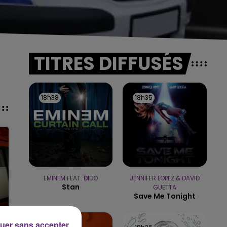
TITRES DIFFUSÉS
18h38
18h38
18h35
18h35
EMINEM FEAT. DIDO
JENNIFER LOPEZ & DAVID
Stan
GUETTA
Save Me Tonight
uer sans accepter