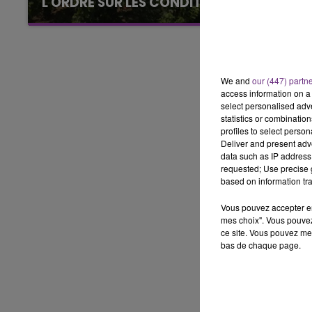
L'ORDRE SUR LES CONDITIONS DE...
Alors que les dates de début des vendange
15h00 - 19h00
2026 s'est avéré être plus précoce que prévu,
LE CLUB CHAMPAGNE FM
l'inspection du Travail en profite pour rappeler
les conditions de...
We and
our (447) partn
access information on a 
select personalised ad
statistics or combinatio
profiles to select person
Deliver and present adv
data such as IP address 
requested; Use precise g
based on information tra
Vous pouvez accepter en 
mes choix". Vous pouvez
ce site. Vous pouvez met
bas de chaque page.
19h00 - 19h15