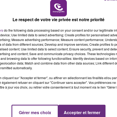
CIRCULATION DANS LES ARDENNES
Un feu de remorque s'est déclaré ce mercredi
19h00 - 19h15
en fin de matinée sur l'A34.
LA POP MACHINE - CHAMPAGNE FM
Le respect de votre vie privée est notre priorité
ers
do the following data processing based on your consent and/or our legitimate int
device; Use limited data to select advertising; Create profiles for personalised adver
vertising; Measure advertising performance; Measure content performance; Unders
ns of data from different sources; Develop and improve services; Create profiles to 
alised content; Use limited data to select content; Ensure security, prevent and detect
ertising and content; Save and communicate privacy choices. These technologies
and browsing data to offer following functionalities: Identify devices based on infor
eolocation data; Match and combine data from other data sources; Link different de
nsmitted automatically.
cliquant sur "Accepter et fermer", ou affiner en sélectionnant les finalités et/ou pa
 également refuser en cliquant sur "Continuer sans accepter". Vos préférences ne 
tre à jour vos choix, ou retirer votre consentement à tout moment via le lien "Gérer 
Gérer mes choix
Accepter et fermer
19h15 - 20h00