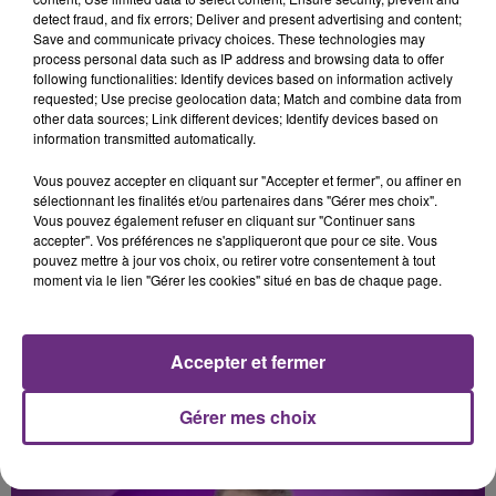
detect fraud, and fix errors; Deliver and present advertising and content;
KYO
BENSON BOONE
Save and communicate privacy choices. These technologies may
Dernière Danse
The Time Of My Life
process personal data such as IP address and browsing data to offer
following functionalities: Identify devices based on information actively
requested; Use precise geolocation data; Match and combine data from
4h44
4h44
4h41
4h41
other data sources; Link different devices; Identify devices based on
information transmitted automatically.
Vous pouvez accepter en cliquant sur "Accepter et fermer", ou affiner en
sélectionnant les finalités et/ou partenaires dans "Gérer mes choix".
Vous pouvez également refuser en cliquant sur "Continuer sans
accepter". Vos préférences ne s'appliqueront que pour ce site. Vous
pouvez mettre à jour vos choix, ou retirer votre consentement à tout
moment via le lien "Gérer les cookies" situé en bas de chaque page.
ANGELE & JUSTICE
THE WEEKND
What You Want
Save Your Tears
Accepter et fermer
Gérer mes choix
A L'ANTENNE