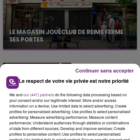
LE MAGASIN JOUÉCLUB DE REIMS FERME
SES PORTES
C'était l'une des institutions du centre-ville
rémois. Le magasin JouéClub est contraint de
fermer ses portes.
TITRES DIFFUSÉS
Continuer sans accepter
Le respect de votre vie privée est notre priorité
4h51
4h51
4h47
4h47
We and
our (447) partners
do the following data processing based on
your consent and/or our legitimate interest: Store and/or access
information on a device; Use limited data to select advertising; Create
profiles for personalised advertising; Use profiles to select personalised
advertising; Measure advertising performance; Measure content
performance; Understand audiences through statistics or combinations
of data from different sources; Develop and improve services; Create
profiles to personalise content; Use profiles to select personalised
content; Use limited data to select content; Ensure security, prevent and